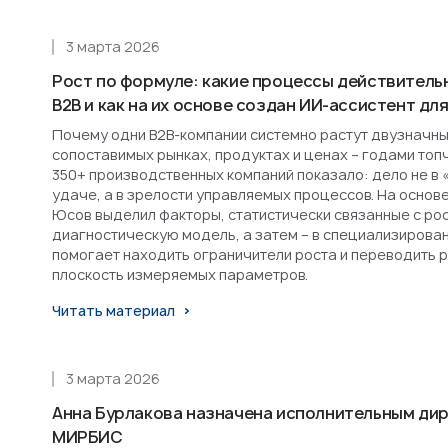
3 марта 2026
Рост по формуле: какие процессы действитель
B2B и как на их основе создан ИИ-ассистент д
Почему одни B2B-компании системно растут двузначным
сопоставимых рынках, продуктах и ценах – годами топ
350+ производственных компаний показало: дело не в 
удаче, а в зрелости управляемых процессов. На основ
Юсов выделил факторы, статистически связанные с рост
диагностическую модель, а затем – в специализирова
помогает находить ограничители роста и переводить 
плоскость измеряемых параметров.
Читать материал
3 марта 2026
Анна Бурлакова назначена исполнительным ди
МИРБИС