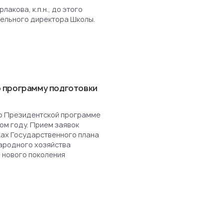
акова, к.п.н., до этого
ельного директора Школы.
 программу подготовки
о Президентской программе
ом году. Прием заявок
ках Государственного плана
ародного хозяйства
 нового поколения