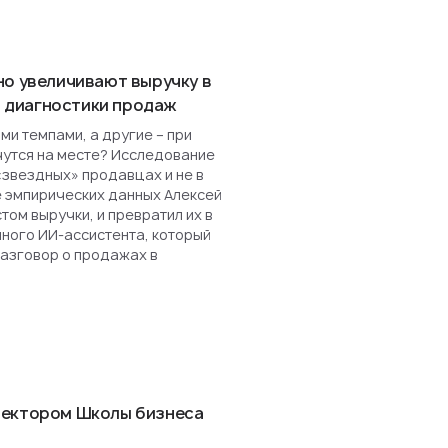
но увеличивают выручку в
ля диагностики продаж
и темпами, а другие – при
чутся на месте? Исследование
«звездных» продавцах и не в
е эмпирических данных Алексей
ом выручки, и превратил их в
нного ИИ-ассистента, который
разговор о продажах в
ректором Школы бизнеса