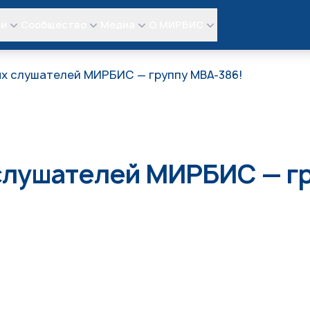
ли
Сообщество
Медиа
О МИРБИС
х слушателей МИРБИС — группу МВА-386!
слушателей МИРБИС — гр