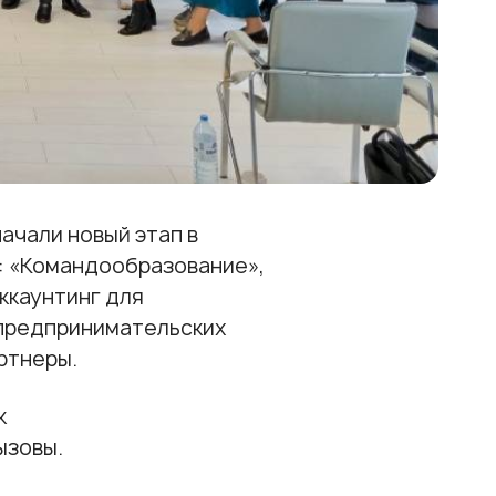
ачали новый этап в
и: «Командообразование»,
ккаунтинг для
 предпринимательских
артнеры.
к
ызовы.