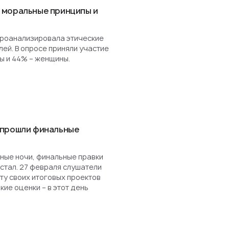
 моральные принципы и
роанализировала этические
ей. В опросе приняли участие
ы и 44% – женщины.
 прошли финальные
ные ночи, финальные правки
астал. 27 февраля слушатели
у своих итоговых проектов
кие оценки – в этот день