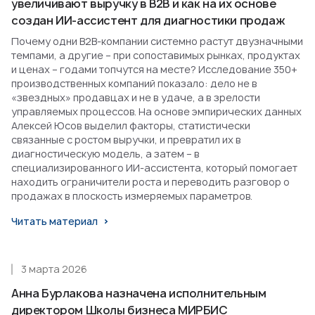
увеличивают выручку в B2B и как на их основе
создан ИИ-ассистент для диагностики продаж
Почему одни B2B-компании системно растут двузначными
темпами, а другие – при сопоставимых рынках, продуктах
и ценах – годами топчутся на месте? Исследование 350+
производственных компаний показало: дело не в
«звездных» продавцах и не в удаче, а в зрелости
управляемых процессов. На основе эмпирических данных
Алексей Юсов выделил факторы, статистически
связанные с ростом выручки, и превратил их в
диагностическую модель, а затем – в
специализированного ИИ-ассистента, который помогает
находить ограничители роста и переводить разговор о
продажах в плоскость измеряемых параметров.
Читать материал
3 марта 2026
Анна Бурлакова назначена исполнительным
директором Школы бизнеса МИРБИС