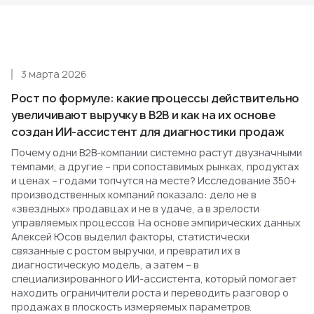
3 марта 2026
Рост по формуле: какие процессы действительно
увеличивают выручку в B2B и как на их основе
создан ИИ-ассистент для диагностики продаж
Почему одни B2B-компании системно растут двузначными
темпами, а другие – при сопоставимых рынках, продуктах
и ценах – годами топчутся на месте? Исследование 350+
производственных компаний показало: дело не в
«звездных» продавцах и не в удаче, а в зрелости
управляемых процессов. На основе эмпирических данных
Алексей Юсов выделил факторы, статистически
связанные с ростом выручки, и превратил их в
диагностическую модель, а затем – в
специализированного ИИ-ассистента, который помогает
находить ограничители роста и переводить разговор о
продажах в плоскость измеряемых параметров.