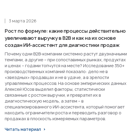
3 марта 2026
Рост по формуле: какие процессы действительно
увеличивают выручку в B2B и как на их основе
создан ИИ-ассистент для диагностики продаж
Почему одни B2B-компании системно растут двузначными
темпами, а другие – при сопоставимых рынках, продуктах
и ценах – годами топчутся на месте? Исследование 350+
производственных компаний показало: дело не в
«звездных» продавцах и не в удаче, а в зрелости
управляемых процессов. На основе эмпирических данных
Алексей Юсов выделил факторы, статистически
связанные с ростом выручки, и превратил их в
диагностическую модель, а затем – в
специализированного ИИ-ассистента, который помогает
находить ограничители роста и переводить разговор о
продажах в плоскость измеряемых параметров.
Читать материал