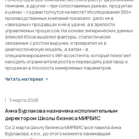
темпами, а другие – при сопоставимых рынках, продуктах
и ценах – годами топчутся на месте? Исследование 350+
производственных компаний показало: дело не в
«звездных» продавцах и не в удаче, а в зрелости
управляемых процессов. На основе эмпирических данных
Алексей Юсов выделил факторы, статистически
связанные с ростом выручки, и превратил их в
диагностическую модель, а затем – в
специализированного ИИ-ассистента, который помогает
находить ограничители роста и переводить разговор о
продажах в плоскость измеряемых параметров.
Читать материал
3 марта 2026
Анна Бурлакова назначена исполнительным
директором Школы бизнеса МИРБИС
Со 2 марта Школу бизнеса МИРБИС возглавила Анна
Бурлакова, к.п.н., до этого момента занимавшая