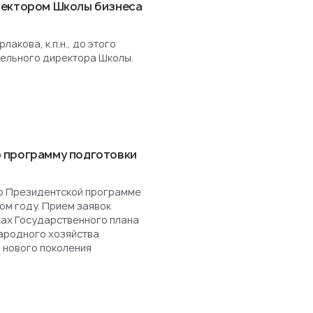
ректором Школы бизнеса
акова, к.п.н., до этого
ельного директора Школы.
 программу подготовки
о Президентской программе
ом году. Прием заявок
ках Государственного плана
ародного хозяйства
 нового поколения