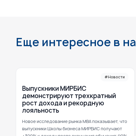
Еще интересное в н
#Новости
Выпускники МИРБИС
демонстрируют трехкратный
рост дохода и рекордную
лояльность
Новое исследование рынка MBA показывает, что
выпускники Школы бизнеса МИРБИС получают
+300% к доходу после окончания обучения; 90%