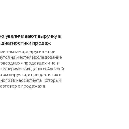
но увеличивают выручку в
ля диагностики продаж
и темпами, а другие – при
чутся на месте? Исследование
«звездных» продавцах и не в
е эмпирических данных Алексей
ом выручки, и превратил их в
нного ИИ-ассистента, который
разговор о продажах в