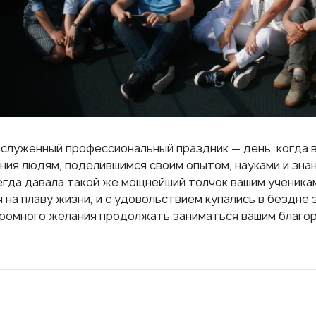
аслуженный профессиональный праздник — день, когда в
ния людям, поделившимся своим опытом, науками и зна
егда давала такой же мощнейший толчок вашим ученикам
на плаву жизни, и с удовольствием купались в бездне 
громного желания продолжать заниматься вашим благо