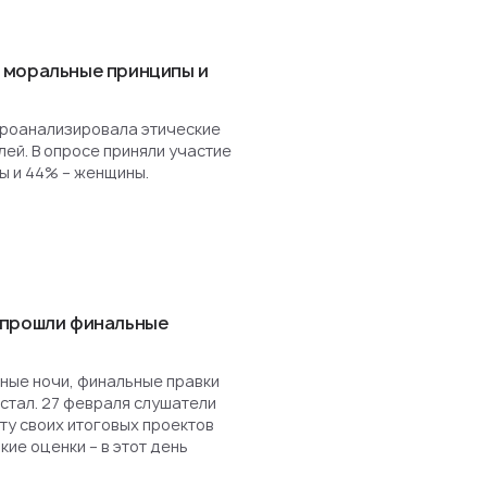
 моральные принципы и
роанализировала этические
ей. В опросе приняли участие
ы и 44% – женщины.
 прошли финальные
ные ночи, финальные правки
астал. 27 февраля слушатели
у своих итоговых проектов
кие оценки – в этот день