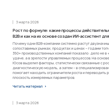
3 марта 2026
Рост по формуле: какие процессы действитель
B2B и как на их основе создан ИИ-ассистент д
Почему одни B2B-компании системно растут двузначным
сопоставимых рынках, продуктах и ценах – годами топ
350+ производственных компаний показало: дело не в 
удаче, а в зрелости управляемых процессов. На основ
Юсов выделил факторы, статистически связанные с рост
диагностическую модель, а затем – в специализирова
помогает находить ограничители роста и переводить 
плоскость измеряемых параметров.
Читать материал
3 марта 2026