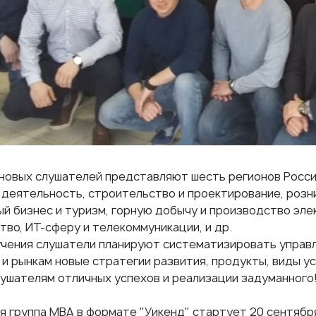
новых слушателей представляют шесть регионов России
 деятельность, строительство и проектирование, розни
ый бизнес и туризм, горную добычу и производство эл
тво, ИТ-сферу и телекоммуникации, и др.
учения слушатели планируют систематизировать управ
и рынкам новые стратегии развития, продукты, виды ус
ушателям отличных успехов и реализации задуманного
 группа МВА в формате "Уикенд" стартует 20 сентябр