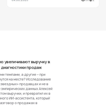
но увеличивают выручку в
ля диагностики продаж
и темпами, а другие – при
чутся на месте? Исследование
«звездных» продавцах и не в
е эмпирических данных Алексей
ом выручки, и превратил их в
нного ИИ-ассистента, который
разговор о продажах в