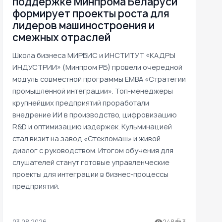
поддержке Минпрома Беларуси
формирует проекты роста для
лидеров машиностроения и
смежных отраслей
Школа бизнеса МИРБИС и ИНСТИТУТ «КАДРЫ
ИНДУСТРИИ» (Минпром РБ) провели очередной
модуль совместной программы EMBA «Стратегии
промышленной интеграции». Топ-менеджеры
крупнейших предприятий проработали
внедрение ИИ в производство, цифровизацию
R&D и оптимизацию издержек. Кульминацией
стал визит на завод «Стекломаш» и живой
диалог с руководством. Итогом обучения для
слушателей станут готовые управленческие
проекты для интеграции в бизнес-процессы
предприятий.
03.08.2026
248
3