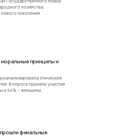
ках Государственного плана
ародного хозяйства
 нового поколения
 моральные принципы и
роанализировала этические
ей. В опросе приняли участие
ы и 44% – женщины.
 прошли финальные