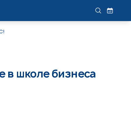
С!
е в школе бизнеса