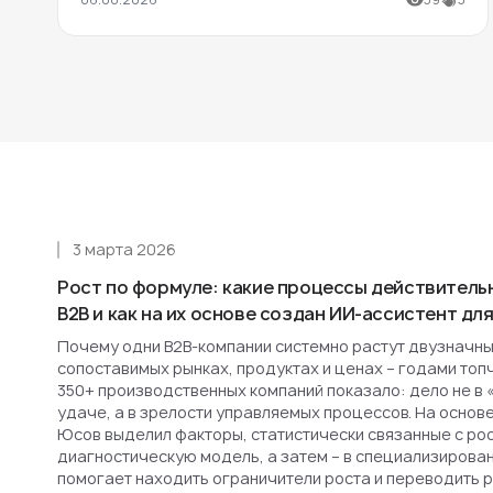
3 марта 2026
Рост по формуле: какие процессы действитель
B2B и как на их основе создан ИИ-ассистент д
Почему одни B2B-компании системно растут двузначным
сопоставимых рынках, продуктах и ценах – годами топ
350+ производственных компаний показало: дело не в 
удаче, а в зрелости управляемых процессов. На основ
Юсов выделил факторы, статистически связанные с рост
диагностическую модель, а затем – в специализирова
помогает находить ограничители роста и переводить 