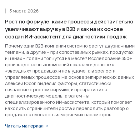
3 марта 2026
Рост по формуле: какие процессы действительно
увеличивают выручку в B2B и как на их основе
создан ИИ-ассистент для диагностики продаж
Почему одни B2B-компании системно растут двузначными
темпами, а другие – при сопоставимых рынках, продуктах
и ценах – годами топчутся на месте? Исследование 350+
производственных компаний показало: дело не в
«звездных» продавцах и не в удаче, а в зрелости
управляемых процессов. На основе эмпирических данных
Алексей Юсов выделил факторы, статистически
связанные с ростом выручки, и превратил их в
диагностическую модель, а затем – в
специализированного ИИ-ассистента, который помогает
находить ограничители роста и переводить разговор о
продажах в плоскость измеряемых параметров.
Читать материал