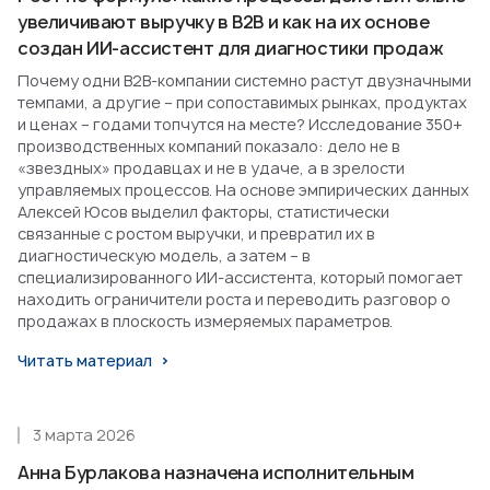
увеличивают выручку в B2B и как на их основе
создан ИИ-ассистент для диагностики продаж
Почему одни B2B-компании системно растут двузначными
темпами, а другие – при сопоставимых рынках, продуктах
и ценах – годами топчутся на месте? Исследование 350+
производственных компаний показало: дело не в
«звездных» продавцах и не в удаче, а в зрелости
управляемых процессов. На основе эмпирических данных
Алексей Юсов выделил факторы, статистически
связанные с ростом выручки, и превратил их в
диагностическую модель, а затем – в
специализированного ИИ-ассистента, который помогает
находить ограничители роста и переводить разговор о
продажах в плоскость измеряемых параметров.
Читать материал
3 марта 2026
Анна Бурлакова назначена исполнительным