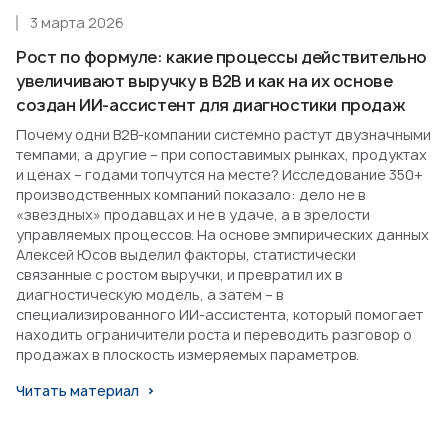
3 марта 2026
Рост по формуле: какие процессы действительно
увеличивают выручку в B2B и как на их основе
создан ИИ-ассистент для диагностики продаж
Почему одни B2B-компании системно растут двузначными
темпами, а другие – при сопоставимых рынках, продуктах
и ценах – годами топчутся на месте? Исследование 350+
производственных компаний показало: дело не в
«звездных» продавцах и не в удаче, а в зрелости
управляемых процессов. На основе эмпирических данных
Алексей Юсов выделил факторы, статистически
связанные с ростом выручки, и превратил их в
диагностическую модель, а затем – в
специализированного ИИ-ассистента, который помогает
находить ограничители роста и переводить разговор о
продажах в плоскость измеряемых параметров.
Читать материал