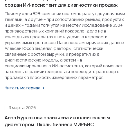
создан ИИ-ассистент для диагностики продаж
Почему одни B2B-компании системно растут двузначными
темпами, а другие – при сопоставимых рынках, продуктах
и ценах – годами топчутся на месте? Исследование 350+
производственных компаний показало: дело не в
«звездных» продавцах и не в удаче, а в зрелости
управляемых процессов. На основе эмпирических данных
Алексей Юсов выделил факторы, статистически
связанные с ростом выручки, и превратил их в
диагностическую модель, а затем – в
специализированного ИИ-ассистента, который помогает
находить ограничители роста и переводить разговор о
продажах в плоскость измеряемых параметров.
Читать материал
3 марта 2026
Анна Бурлакова назначена исполнительным
директором Школы бизнеса МИРБИС