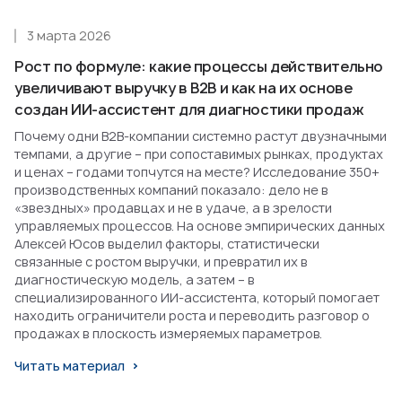
3 марта 2026
Рост по формуле: какие процессы действительно
увеличивают выручку в B2B и как на их основе
создан ИИ-ассистент для диагностики продаж
Почему одни B2B-компании системно растут двузначными
темпами, а другие – при сопоставимых рынках, продуктах
и ценах – годами топчутся на месте? Исследование 350+
производственных компаний показало: дело не в
«звездных» продавцах и не в удаче, а в зрелости
управляемых процессов. На основе эмпирических данных
Алексей Юсов выделил факторы, статистически
связанные с ростом выручки, и превратил их в
диагностическую модель, а затем – в
специализированного ИИ-ассистента, который помогает
находить ограничители роста и переводить разговор о
продажах в плоскость измеряемых параметров.
Читать материал