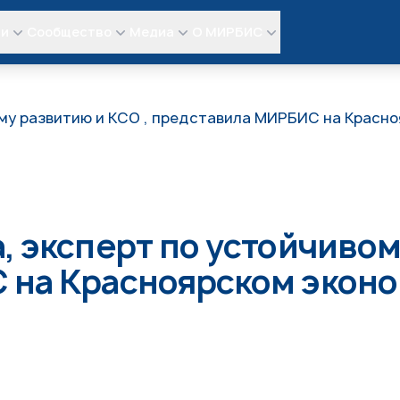
ли
Сообщество
Медиа
О МИРБИС
ому развитию и КСО , представила МИРБИС на Красн
, эксперт по устойчивом
 на Красноярском экон