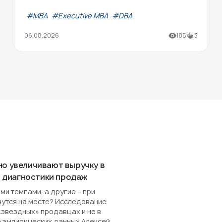
#МВА
#Executive MBA
#DBA
06.08.2026
185
3
но увеличивают выручку в
ля диагностики продаж
и темпами, а другие – при
чутся на месте? Исследование
«звездных» продавцах и не в
е эмпирических данных Алексей