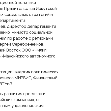
иционной политики
ля Правительства Иркутской
х социальных стратегий и
департамента
иев, директор департамента
енко, министр социальной
ния по работе с регионами
ергей Серебренников,
ний Восток ООО «Филип
ы-Мансийского автономного
тиции: энергия политических
бизнеса
МИРБИС, Финансовый
пбТУиЭ.
ь развития проектов и
ийских компаниях; о
анным управленческим