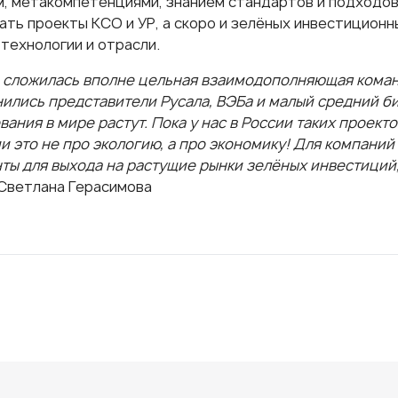
, метакомпетенциями, знанием стандартов и подходов,
ать проекты КСО и УР, а скоро и зелёных инвестиционн
технологии и отрасли.
е сложилась вполне цельная взаимодополняющая коман
ились представители Русала, ВЭБа и малый средний би
ания в мире растут. Пока у нас в России таких проект
и это не про экологию, а про экономику! Для компани
ты для выхода на растущие рынки зелёных инвестиций
Светлана Герасимова