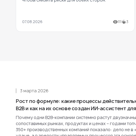
07.08.2026
111
3
3 марта 2026
Рост по формуле: какие процессы действитель
B2B и как на их основе создан ИИ-ассистент д
Почему одни B2B-компании системно растут двузначным
сопоставимых рынках, продуктах и ценах – годами топ
350+ производственных компаний показало: дело не в 
удаче, а в зрелости управляемых процессов. На основ