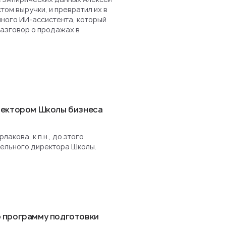
ом выручки, и превратил их в
нного ИИ-ассистента, который
разговор о продажах в
ректором Школы бизнеса
акова, к.п.н., до этого
ельного директора Школы.
 программу подготовки