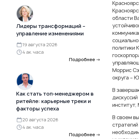
Красноярс
Красноярс
области В
устойчиво
Лидеры трансформаций –
коммуника
управление изменениями
социально
19 августа 2026
политики К
4 ак. часа
госкорпор
Подробнее →
управляющ
Моррис Сэ
округа – Ю
В заверша
Как стать топ-менеджером в
дискуссий 
ритейле: карьерные треки и
институт,
факторы успеха
В своем в
20 августа 2026
стратегий
4 ак. часа
необходим
Подробнее →