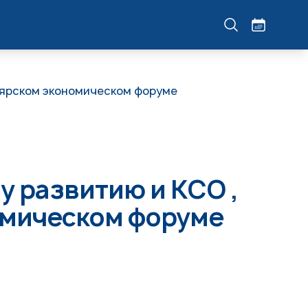
оярском экономическом форуме
у развитию и КСО ,
омическом форуме