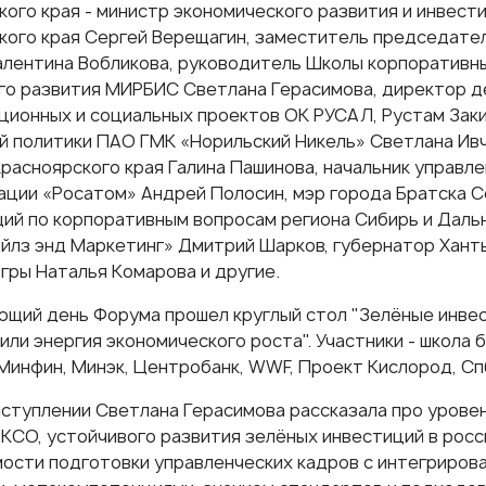
кого края - министр экономического развития и инвест
кого края Сергей Верещагин, заместитель председате
алентина Вобликова, руководитель Школы корпоративны
го развития МИРБИС Светлана Герасимова, директор 
ционных и социальных проектов ОК РУСАЛ, Рустам Зак
й политики ПАО ГМК «Норильский Никель» Светлана Ивч
расноярского края Галина Пашинова, начальник управле
ации «Росатом» Андрей Полосин, мэр города Братска С
ий по корпоративным вопросам региона Сибирь и Даль
йлз энд Маркетинг» Дмитрий Шарков, губернатор Хант
гры Наталья Комарова и другие.
ющий день Форума прошел круглый стол "Зелёные инвес
или энергия экономического роста". Участники -
школа 
 Минфин, Минэк, Центробанк, WWF, Проект Кислород, С
ыступлении Светлана Герасимова рассказала про уровен
 КСО, устойчивого развития зелёных инвестиций в росс
ости подготовки управленческих кадров с интегриров