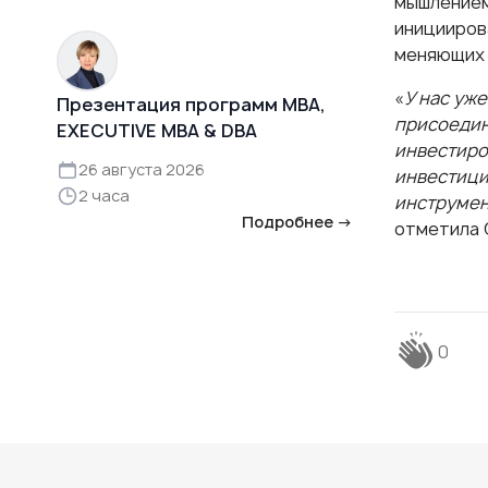
мышлением
иницииров
меняющих 
«
У нас уж
Презентация программ MBA,
присоедин
EXECUTIVE MBA & DBA
инвестиров
26 августа 2026
инвестици
2 часа
инструмен
Подробнее →
отметила 
0