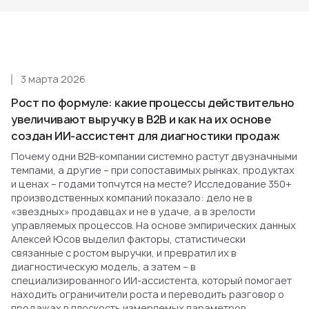
3 марта 2026
Рост по формуле: какие процессы действительно
увеличивают выручку в B2B и как на их основе
создан ИИ-ассистент для диагностики продаж
Почему одни B2B-компании системно растут двузначными
темпами, а другие – при сопоставимых рынках, продуктах
и ценах – годами топчутся на месте? Исследование 350+
производственных компаний показало: дело не в
«звездных» продавцах и не в удаче, а в зрелости
управляемых процессов. На основе эмпирических данных
Алексей Юсов выделил факторы, статистически
связанные с ростом выручки, и превратил их в
диагностическую модель, а затем – в
специализированного ИИ-ассистента, который помогает
находить ограничители роста и переводить разговор о
продажах в плоскость измеряемых параметров.