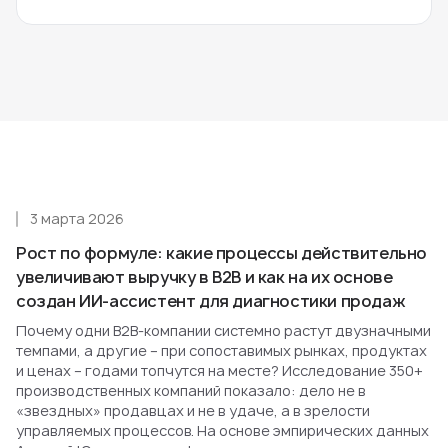
3 марта 2026
Рост по формуле: какие процессы действительно
увеличивают выручку в B2B и как на их основе
создан ИИ-ассистент для диагностики продаж
Почему одни B2B-компании системно растут двузначными
темпами, а другие – при сопоставимых рынках, продуктах
и ценах – годами топчутся на месте? Исследование 350+
производственных компаний показало: дело не в
«звездных» продавцах и не в удаче, а в зрелости
управляемых процессов. На основе эмпирических данных