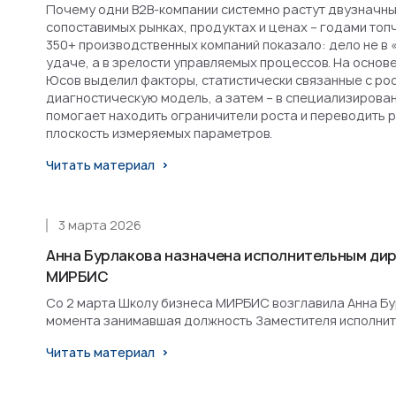
Почему одни B2B-компании системно растут двузначным
сопоставимых рынках, продуктах и ценах – годами топ
350+ производственных компаний показало: дело не в 
удаче, а в зрелости управляемых процессов. На основ
Юсов выделил факторы, статистически связанные с рост
диагностическую модель, а затем – в специализирова
помогает находить ограничители роста и переводить 
плоскость измеряемых параметров.
Читать материал
3 марта 2026
Анна Бурлакова назначена исполнительным ди
МИРБИС
Со 2 марта Школу бизнеса МИРБИС возглавила Анна Бурл
момента занимавшая должность Заместителя исполнит
Читать материал