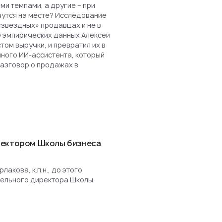
и темпами, а другие – при
чутся на месте? Исследование
«звездных» продавцах и не в
е эмпирических данных Алексей
ом выручки, и превратил их в
нного ИИ-ассистента, который
разговор о продажах в
ректором Школы бизнеса
акова, к.п.н., до этого
ельного директора Школы.