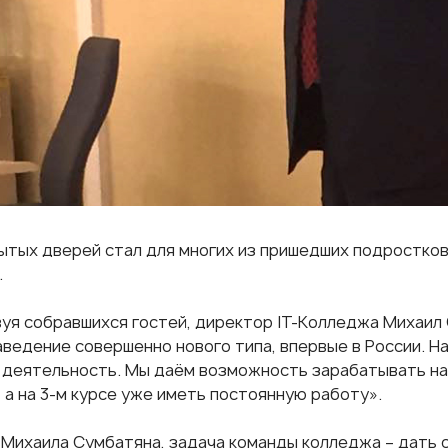
ытых дверей стал для многих из пришедших подростков
.
уя собравшихся гостей, директор IT-Колледжа Михаил
аведение совершенно нового типа, впервые в России. Н
 деятельность. Мы даём возможность зарабатывать на
, а на 3-м курсе уже иметь постоянную работу».
 Михаила Сумбатяна, задача команды колледжа – дать с