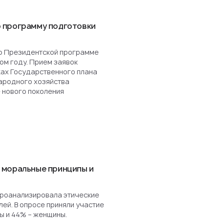
 программу подготовки
о Президентской программе
ом году. Прием заявок
ках Государственного плана
ародного хозяйства
 нового поколения
 моральные принципы и
роанализировала этические
ей. В опросе приняли участие
ы и 44% – женщины.