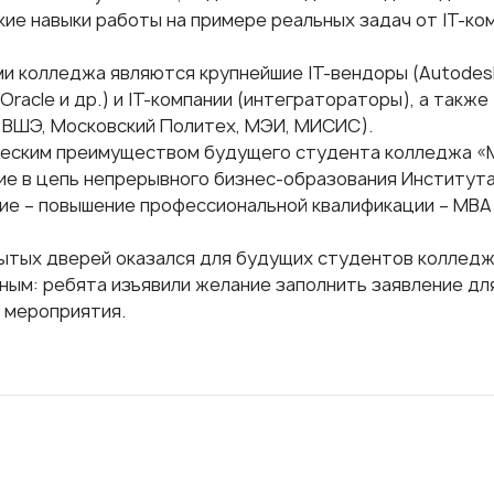
кие навыки работы на примере реальных задач от IT-ко
 колледжа являются крупнейшие IT-вендоры (Autodesk, 
 Oracle и др.) и IT-компании (интегратораторы), а такж
, ВШЭ, Московский Политех, МЭИ, МИСИС).
еским преимуществом будущего студента колледжа 
ие в цепь непрерывного бизнес-образования Институт
ие – повышение профессиональной квалификации – МВА 
ытых дверей оказался для будущих студентов колледжа
ным: ребята изъявили желание заполнить заявление дл
 мероприятия.