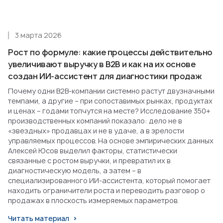
3 марта 2026
Рост по формуле: какие процессы действительно
увеличивают выручку в B2B и как на их основе
создан ИИ-ассистент для диагностики продаж
Почему одни B2B-компании системно растут двузначными
темпами, а другие – при сопоставимых рынках, продуктах
и ценах – годами топчутся на месте? Исследование 350+
производственных компаний показало: дело не в
«звездных» продавцах и не в удаче, а в зрелости
управляемых процессов. На основе эмпирических данных
Алексей Юсов выделил факторы, статистически
связанные с ростом выручки, и превратил их в
диагностическую модель, а затем – в
специализированного ИИ-ассистента, который помогает
находить ограничители роста и переводить разговор о
продажах в плоскость измеряемых параметров.
Читать материал