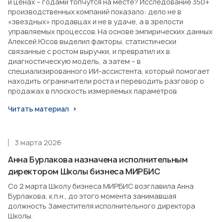
и ценах – годами топчутся на месте? Исследование 350+
производственных компаний показало: дело не в
«звездных» продавцах и не в удаче, а в зрелости
управляемых процессов. На основе эмпирических данных
Алексей Юсов выделил факторы, статистически
связанные с ростом выручки, и превратил их в
диагностическую модель, а затем – в
специализированного ИИ-ассистента, который помогает
находить ограничители роста и переводить разговор о
продажах в плоскость измеряемых параметров.
Читать материал
3 марта 2026
Анна Бурлакова назначена исполнительным
директором Школы бизнеса МИРБИС
Со 2 марта Школу бизнеса МИРБИС возглавила Анна
Бурлакова, к.п.н., до этого момента занимавшая
должность Заместителя исполнительного директора
Школы.