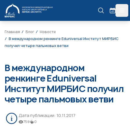
МИРБИС
гла
Главная
Блог
Новости
В международном ренкинге Eduniversal Институт МИРБИС
получил четыре пальмовых ветви
В международном
ренкинге Eduniversal
Институт МИРБИС получил
четыре пальмовых ветви
Дата публикации:
10.11.2017
759
0