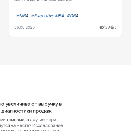
#МВА
#Executive MBA
#DBA
06.08.2026
128
3
но увеличивают выручку в
ля диагностики продаж
и темпами, а другие – при
чутся на месте? Исследование