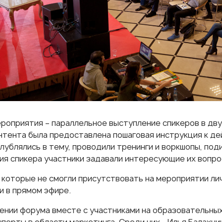
роприятия – параллельное выступление спикеров в двух
нтента была предоставлена пошаговая инструкция к де
лублялись в тему, проводили тренинги и воркшопы, под
ия спикера участники задавали интересующие их вопро
 которые не смогли присутствовать на мероприятии лич
и в прямом эфире.
ении форума вместе с участниками на образовательны
перты в области маркетинга. Среди них - Илья Балахни