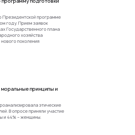
 программу подготовки
о Президентской программе
ом году. Прием заявок
ках Государственного плана
ародного хозяйства
 нового поколения
 моральные принципы и
роанализировала этические
ей. В опросе приняли участие
ы и 44% – женщины.