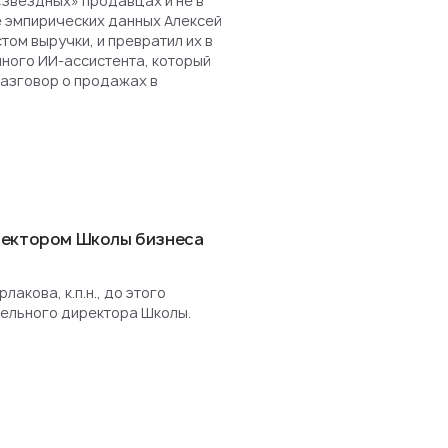
«звездных» продавцах и не в
е эмпирических данных Алексей
ом выручки, и превратил их в
нного ИИ-ассистента, который
разговор о продажах в
ректором Школы бизнеса
акова, к.п.н., до этого
ельного директора Школы.