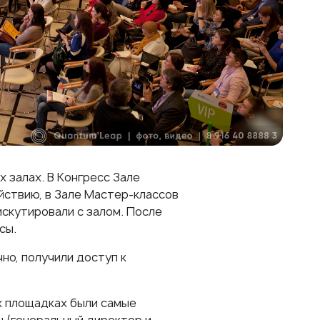
 залах. В Конгресс Зале
йствию, в Зале Мастер-классов
искутировали с залом. После
сы.
но, получили доступ к
х площадках были самые
н (генеральный директор и