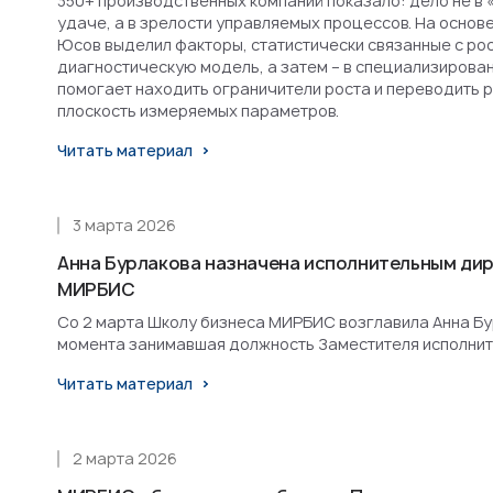
350+ производственных компаний показало: дело не в 
удаче, а в зрелости управляемых процессов. На основ
Юсов выделил факторы, статистически связанные с рост
диагностическую модель, а затем – в специализирова
помогает находить ограничители роста и переводить 
плоскость измеряемых параметров.
Читать материал
3 марта 2026
Анна Бурлакова назначена исполнительным ди
МИРБИС
Со 2 марта Школу бизнеса МИРБИС возглавила Анна Бурл
момента занимавшая должность Заместителя исполнит
Читать материал
2 марта 2026