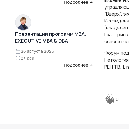
Подробнее →
управляющ
“Вверх”, э
Исследова
(владелец
Презентация программ MBA,
Екатерина 
EXECUTIVE MBA & DBA
основател
26 августа 2026
Форум под
2 часа
Нетология
Подробнее →
РЕН ТВ, Li
0