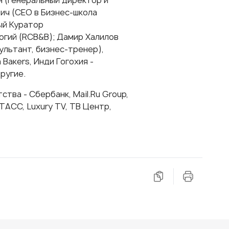
ич (CEO в Бизнес-школа
ный Куратор
гий (RCB&B); Дамир Халилов
ультант, бизнес-тренер),
Baкers, Инди Гогохия -
ругие.
ва - Сбербанк, Mail.Ru Group,
АСС, Luxury TV, ТВ Центр,