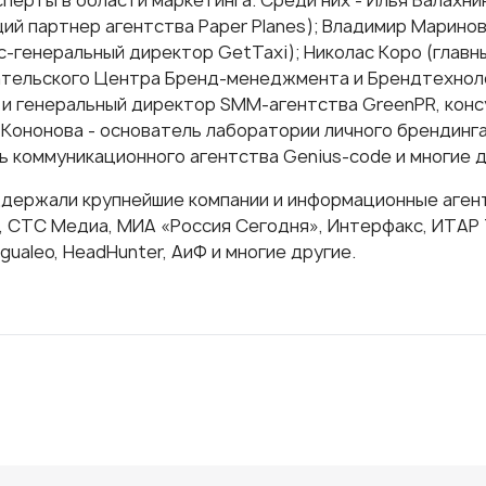
ий партнер агентства Paper Planes); Владимир Маринов
кс-генеральный директор GetTaxi); Николас Коро (глав
тельского Центра Бренд-менеджмента и Брендтехноло
 и генеральный директор SMM-агентства GreenPR, конс
Кононова - основатель лаборатории личного брендинга 
ь коммуникационного агентства Genius-code и многие д
держали крупнейшие компании и информационные агентст
, СТС Медиа, МИА «Россия Сегодня», Интерфакс, ИТАР Т
ngualeo, HeadHunter, АиФ и многие другие.