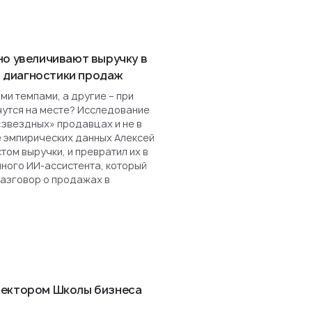
но увеличивают выручку в
ля диагностики продаж
и темпами, а другие – при
чутся на месте? Исследование
«звездных» продавцах и не в
е эмпирических данных Алексей
ом выручки, и превратил их в
нного ИИ-ассистента, который
разговор о продажах в
ректором Школы бизнеса