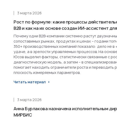
3 марта 2026
Рост по формуле: какие процессы действитель
B2B и как на их основе создан ИИ-ассистент д
Почему одни B2B-компании системно растут двузначным
сопоставимых рынках, продуктах и ценах – годами топ
350+ производственных компаний показало: дело не в 
удаче, а в зрелости управляемых процессов. На основ
Юсов выделил факторы, статистически связанные с рост
диагностическую модель, а затем – в специализирова
помогает находить ограничители роста и переводить 
плоскость измеряемых параметров.
Читать материал
3 марта 2026
Анна Бурлакова назначена исполнительным ди
МИРБИС