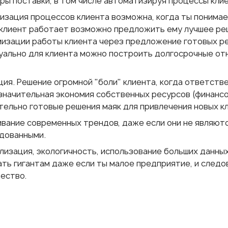
ры поставки, в том числе автоматизируя процессы кли
изация процессов клиента возможна, когда ты понимае
 клиент работает возможно предложить ему лучшее реше
мизации работы клиента через предложение готовых р
уально для клиента можно построить долгосрочные отн
ия. Решение огромной "боли" клиента, когда ответстве
 значительная экономия собственных ресурсов (финансо
тельно готовые решения маяк для привлечения новых к
вание современных трендов, даже если они не являют
дованными.
изация, экологичность, использование больших данных
ать гигантам даже если ты малое предприятие, и след
ество.