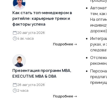
процеду
Автомат
Как стать топ-менеджером в
тем, как
ритейле: карьерные треки и
На опти
факторы успеха
индивид
дороже)
20 августа 2026
Интеграц
4 ак. часа
руках, и
Подробнее →
следова
Отслежи
рекомен
Презентация программ MBA,
Персонал
EXECUTIVE MBA & DBA
предлаг
преимущ
26 августа 2026
2 часа
Подробнее →