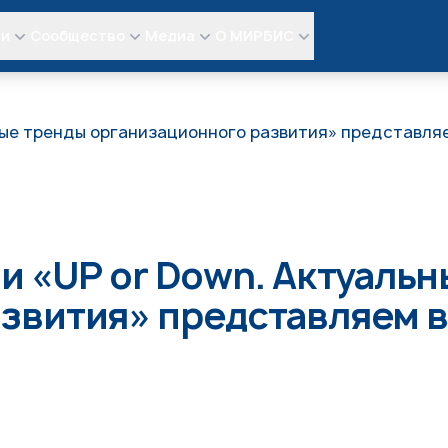
ли
Сообщество
Медиа
О МИРБИС
ьные тренды организационного развития» представл
и «UP or Down. Актуаль
азвития» представляем