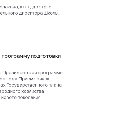
акова, к.п.н., до этого
ельного директора Школы.
 программу подготовки
о Президентской программе
ом году. Прием заявок
ках Государственного плана
ародного хозяйства
 нового поколения