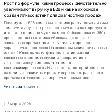
Рост по формуле: какие процессы действительно
увеличивают выручку в B2B и как на их основе
создан ИИ-ассистент для диагностики продаж
Почему одни B2B-компании системно растут двузначными
темпами, а другие – при сопоставимых рынках, продуктах
и ценах – годами топчутся на месте? Исследование 350+
производственных компаний показало: дело не в
«звездных» продавцах и не в удаче, а в зрелости
управляемых процессов. На основе эмпирических данных
Алексей Юсов выделил факторы, статистически
связанные с ростом выручки, и превратил их в
диагностическую модель, а затем – в
специализированного ИИ-ассистента, который помогает
находить ограничители роста и переводить разговор о
продажах в плоскость измеряемых параметров.
Читать материал
3 марта 2026