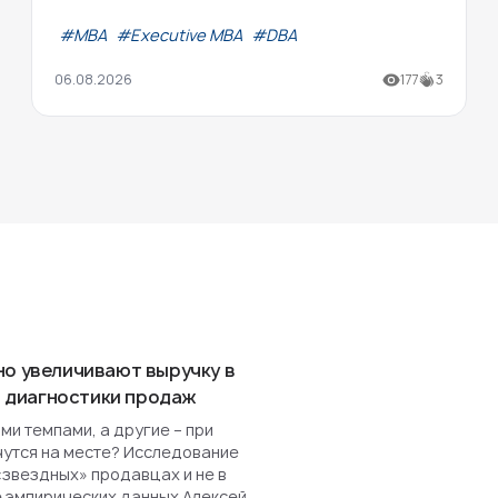
#МВА
#Executive MBA
#DBA
06.08.2026
177
3
но увеличивают выручку в
ля диагностики продаж
и темпами, а другие – при
чутся на месте? Исследование
«звездных» продавцах и не в
е эмпирических данных Алексей