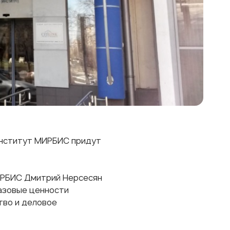
 Институт МИРБИС придут
ИРБИС
Дмитрий Нерсесян
азовые ценности
тво и деловое