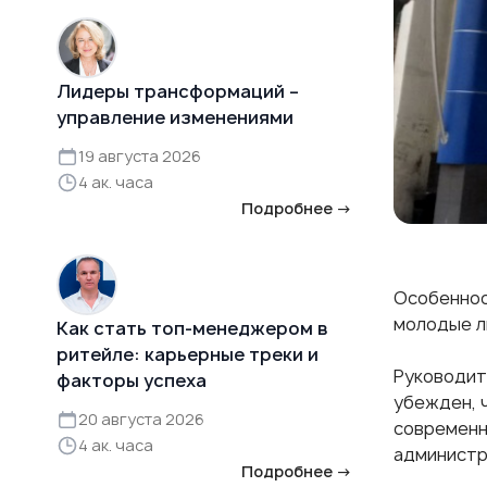
Лидеры трансформаций –
управление изменениями
19 августа 2026
4 ак. часа
Подробнее →
Особеннос
молодые лю
Как стать топ-менеджером в
ритейле: карьерные треки и
Руководи
факторы успеха
убежден, 
20 августа 2026
современн
4 ак. часа
администр
Подробнее →