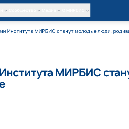
ли
Сообщество
Медиа
О МИРБИС
ми Института МИРБИС станут молодые люди, родивши
Института МИРБИС стан
е