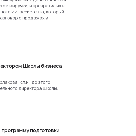
ом выручки, и превратил их в
нного ИИ-ассистента, который
разговор о продажах в
ректором Школы бизнеса
акова, к.п.н., до этого
ельного директора Школы.
 программу подготовки