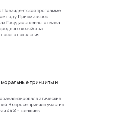
о Президентской программе
ом году. Прием заявок
ках Государственного плана
ародного хозяйства
 нового поколения
 моральные принципы и
роанализировала этические
ей. В опросе приняли участие
ы и 44% – женщины.