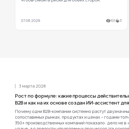
07.08.2026
101
3
3 марта 2026
Рост по формуле: какие процессы действитель
B2B и как на их основе создан ИИ-ассистент д
Почему одни B2B-компании системно растут двузначным
сопоставимых рынках, продуктах и ценах – годами топ
350+ производственных компаний показало: дело не в 
удаче, а в зрелости управляемых процессов. На основ