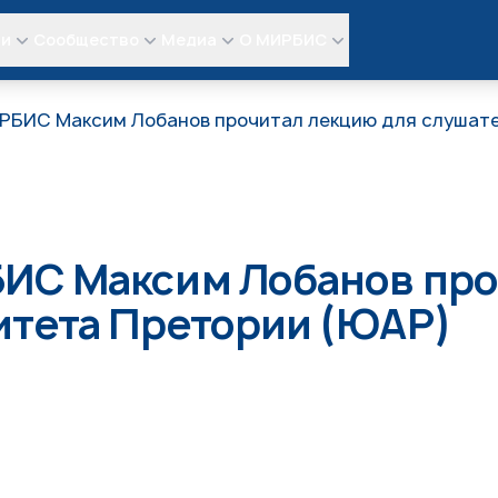
ли
Сообщество
Медиа
О МИРБИС
РБИС Максим Лобанов прочитал лекцию для слушат
ИС Максим Лобанов про
итета Претории (ЮАР)