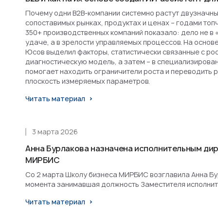
Почему одни B2B-компании системно растут двузначным
сопоставимых рынках, продуктах и ценах – годами топ
350+ производственных компаний показало: дело не в 
удаче, а в зрелости управляемых процессов. На основ
Юсов выделил факторы, статистически связанные с рост
диагностическую модель, а затем – в специализирова
помогает находить ограничители роста и переводить 
плоскость измеряемых параметров.
Читать материал
3 марта 2026
Анна Бурлакова назначена исполнительным ди
МИРБИС
Со 2 марта Школу бизнеса МИРБИС возглавила Анна Бурл
момента занимавшая должность Заместителя исполнит
Читать материал