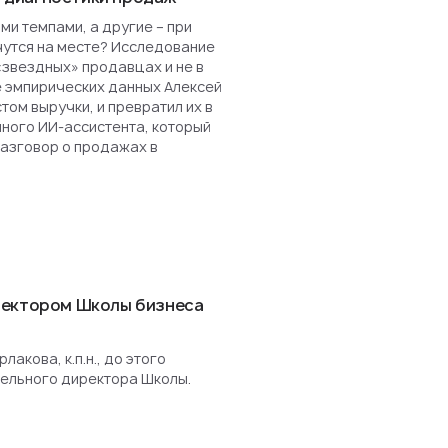
и темпами, а другие – при
чутся на месте? Исследование
«звездных» продавцах и не в
е эмпирических данных Алексей
ом выручки, и превратил их в
нного ИИ-ассистента, который
разговор о продажах в
ректором Школы бизнеса
акова, к.п.н., до этого
ельного директора Школы.