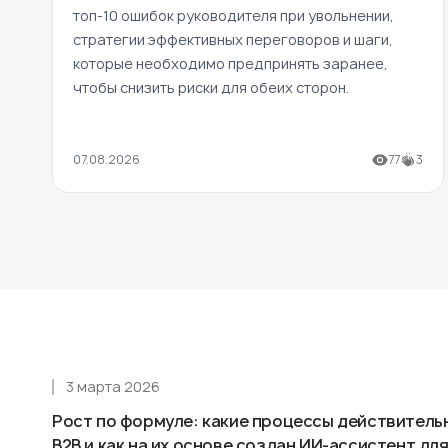
топ-10 ошибок руководителя при увольнении,
стратегии эффективных переговоров и шаги,
которые необходимо предпринять заранее,
чтобы снизить риски для обеих сторон.
07.08.2026
77
3
3 марта 2026
Рост по формуле: какие процессы действитель
B2B и как на их основе создан ИИ-ассистент д