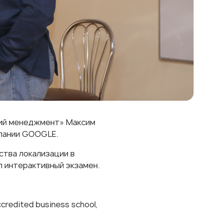
ий менеджмент
» Максим
мпании GOOGLE.
ства локализации в
л интерактивный экзамен.
accredited business school,