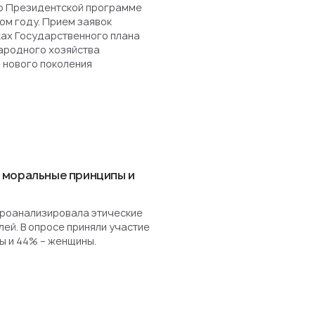
о Президентской программе
ом году. Прием заявок
ках Государственного плана
ародного хозяйства
 нового поколения
 моральные принципы и
роанализировала этические
ей. В опросе приняли участие
ы и 44% – женщины.