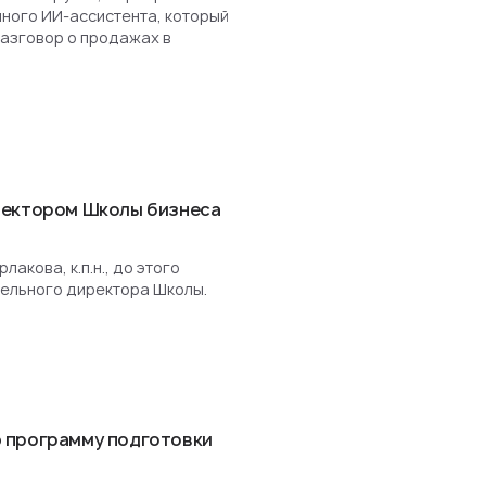
нного ИИ-ассистента, который
разговор о продажах в
ректором Школы бизнеса
акова, к.п.н., до этого
ельного директора Школы.
 программу подготовки