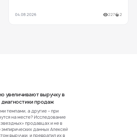
04.08.2026
227
2
но увеличивают выручку в
ля диагностики продаж
и темпами, а другие – при
чутся на месте? Исследование
«звездных» продавцах и не в
е эмпирических данных Алексей
ом выручки, и превратил их в