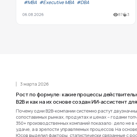
#МВА
#Executive MBA
#DBA
06.08.2026
87
3
3 марта 2026
Рост по формуле: какие процессы действитель
B2B и как на их основе создан ИИ-ассистент д
Почему одни B2B-компании системно растут двузначным
сопоставимых рынках, продуктах и ценах – годами топ
350+ производственных компаний показало: дело не в 
удаче, а в зрелости управляемых процессов. На основ
Юсов выделил факторы, статистически связанные с рост