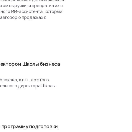
ом выручки, и превратил их в
нного ИИ-ассистента, который
разговор о продажах в
ректором Школы бизнеса
акова, к.п.н., до этого
ельного директора Школы.
 программу подготовки