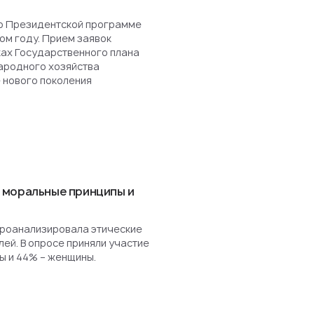
о Президентской программе
ом году. Прием заявок
ках Государственного плана
ародного хозяйства
 нового поколения
 моральные принципы и
роанализировала этические
ей. В опросе приняли участие
ы и 44% – женщины.