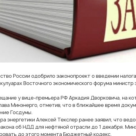
ство России одобрило законопроект о введении налога
 кулуарах Восточного экономического форума министр 
ещание у вице-премьера РФ Аркадия Дворковича, на ко
глава Минэнерго, отметив, что в ближайшее время доку
ние Госдумы.
ра энергетики Алексей Текслер ранее заявил, что вед
закона об НДД для нефтяной отрасли до 1 декабря. Ми
ровать до этого момента Бюджетный кодекс.