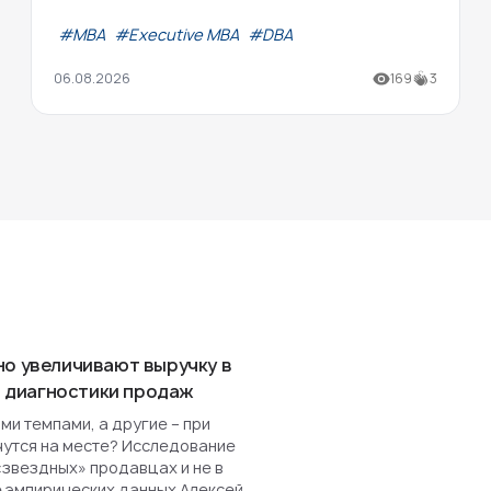
#МВА
#Executive MBA
#DBA
06.08.2026
169
3
но увеличивают выручку в
ля диагностики продаж
и темпами, а другие – при
чутся на месте? Исследование
«звездных» продавцах и не в
е эмпирических данных Алексей