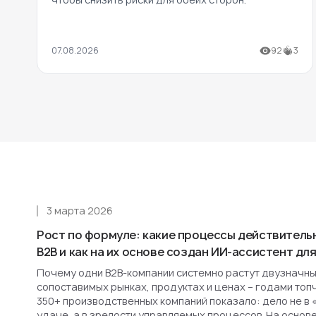
07.08.2026
92
3
3 марта 2026
Рост по формуле: какие процессы действитель
B2B и как на их основе создан ИИ-ассистент д
Почему одни B2B-компании системно растут двузначным
сопоставимых рынках, продуктах и ценах – годами топ
350+ производственных компаний показало: дело не в 
удаче, а в зрелости управляемых процессов. На основ