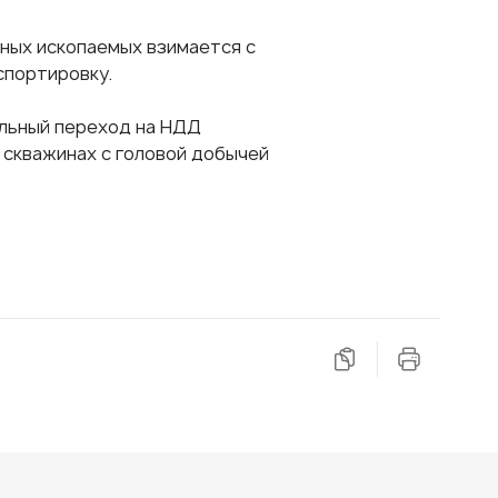
зных ископаемых взимается с
спортировку.
льный переход на НДД
скважинах с головой добычей