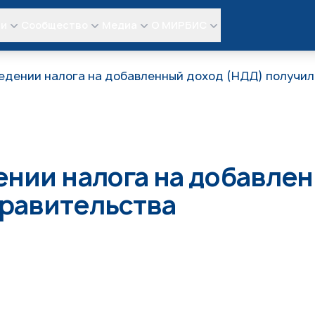
ли
Сообщество
Медиа
О МИРБИС
ведении налога на добавленный доход (НДД) получи
ении налога на добавле
правительства