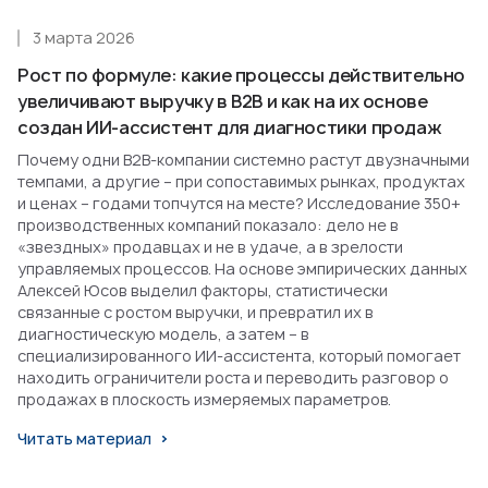
3 марта 2026
Рост по формуле: какие процессы действительно
увеличивают выручку в B2B и как на их основе
создан ИИ-ассистент для диагностики продаж
Почему одни B2B-компании системно растут двузначными
темпами, а другие – при сопоставимых рынках, продуктах
и ценах – годами топчутся на месте? Исследование 350+
производственных компаний показало: дело не в
«звездных» продавцах и не в удаче, а в зрелости
управляемых процессов. На основе эмпирических данных
Алексей Юсов выделил факторы, статистически
связанные с ростом выручки, и превратил их в
диагностическую модель, а затем – в
специализированного ИИ-ассистента, который помогает
находить ограничители роста и переводить разговор о
продажах в плоскость измеряемых параметров.
Читать материал