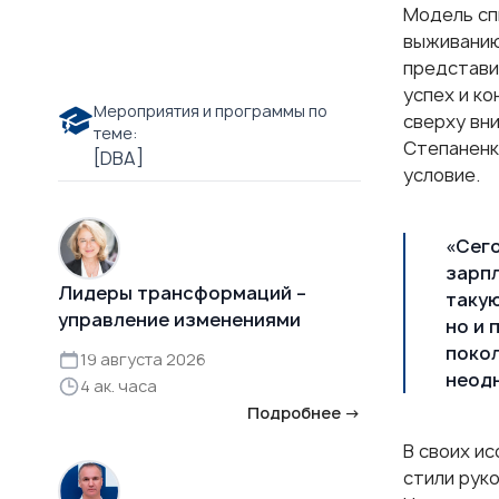
Модель сп
выживанию
представи
успех и к
Мероприятия и программы по
сверху вн
теме:
Степаненк
[DBA]
условие.
«Сего
зарпл
Лидеры трансформаций –
такую
управление изменениями
но и 
покол
19 августа 2026
неодн
4 ак. часа
Подробнее →
В своих и
стили рук