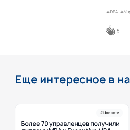
#DBA
#Уп
5
Еще интересное в н
#Новости
Более 70 управленцев получили