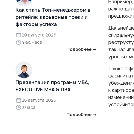
Например,
важно дать
Как стать Топ-менеджером в
предложит
ритейле: карьерные треки и
факторы успеха
Дальнейше
спиральну
20 августа 2026
реструкту
4 ак. часа
так назыв
Подробнее →
уровнях м
Также в ф
фасилитат
Презентация программ MBA,
убеждения
EXECUTIVE MBA & DBA
к картиро
изменений
26 августа 2026
устойчиво
2 часа
Подробнее →