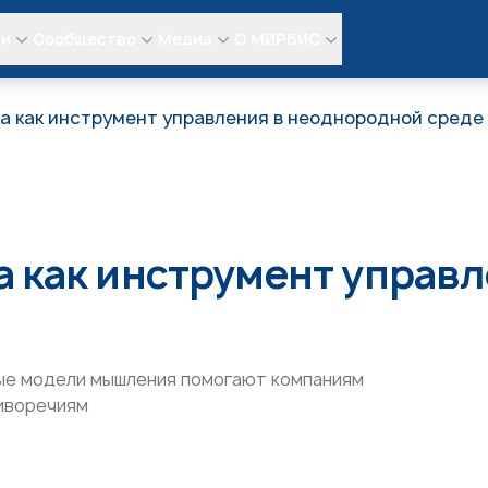
ли
Сообщество
Медиа
О МИРБИС
а как инструмент управления в неоднородной среде
 как инструмент управ
ные модели мышления помогают компаниям
иворечиям