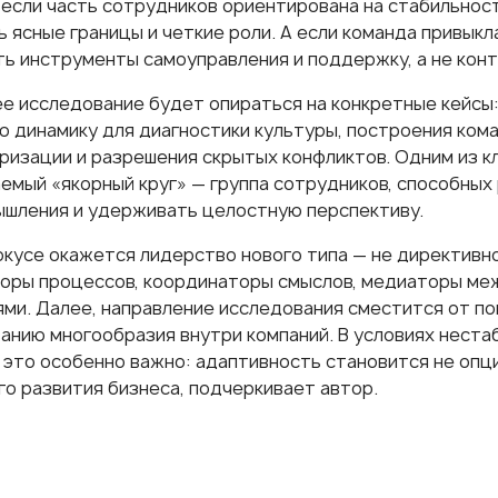
 если часть сотрудников ориентирована на стабильност
 ясные границы и четкие роли. А если команда привыкл
ь инструменты самоуправления и поддержку, а не конт
е исследование будет опираться на конкретные кейсы:
ю динамику для диагностики культуры, построения ком
ризации и разрешения скрытых конфликтов. Одним из 
аемый «якорный круг» — группа сотрудников, способных
ышления и удерживать целостную перспективу.
окусе окажется лидерство нового типа — не директивн
оры процессов, координаторы смыслов, медиаторы меж
ми. Далее, направление исследования сместится от п
ванию многообразия внутри компаний. В условиях неста
 это особенно важно: адаптивность становится не опц
го развития бизнеса, подчеркивает автор.