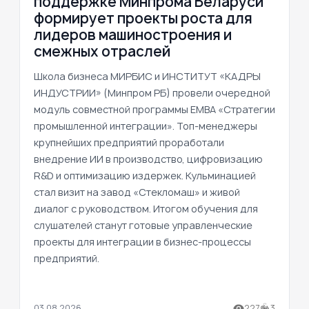
поддержке Минпрома Беларуси
формирует проекты роста для
лидеров машиностроения и
смежных отраслей
Школа бизнеса МИРБИС и ИНСТИТУТ «КАДРЫ
ИНДУСТРИИ» (Минпром РБ) провели очередной
модуль совместной программы EMBA «Стратегии
промышленной интеграции». Топ-менеджеры
крупнейших предприятий проработали
внедрение ИИ в производство, цифровизацию
R&D и оптимизацию издержек. Кульминацией
стал визит на завод «Стекломаш» и живой
диалог с руководством. Итогом обучения для
слушателей станут готовые управленческие
проекты для интеграции в бизнес-процессы
предприятий.
03.08.2026
227
3