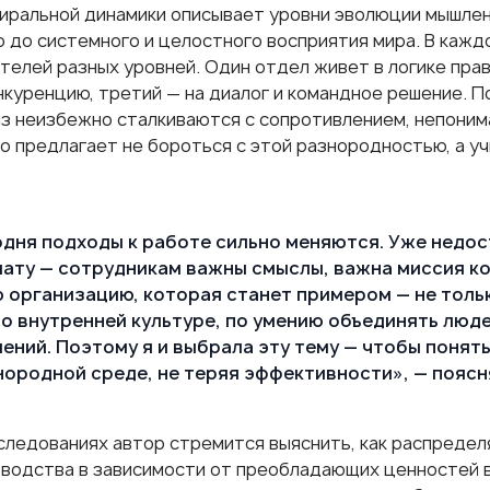
иральной динамики описывает уровни эволюции мышлен
 до системного и целостного восприятия мира. В кажд
телей разных уровней. Один отдел живет в логике прав
онкуренцию, третий — на диалог и командное решение. 
из неизбежно сталкиваются с сопротивлением, непоним
о предлагает не бороться с этой разнородностью, а уч
дня подходы к работе сильно меняются. Уже недо
ату — сотрудникам важны смыслы, важна миссия ко
 организацию, которая станет примером — не толь
по внутренней культуре, по умению объединять люд
ений. Поэтому я и выбрала эту тему — чтобы понять
ородной среде, не теряя эффективности», — поясн
сследованиях автор стремится выяснить, как распреде
оводства в зависимости от преобладающих ценностей в