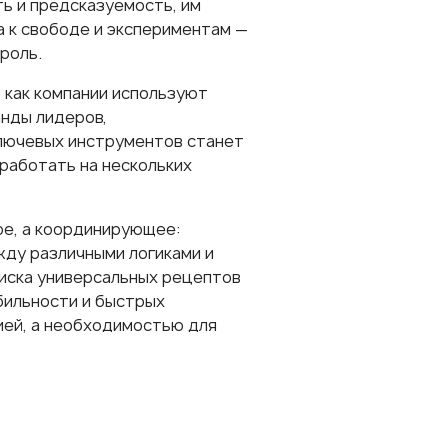
ь и предсказуемость, им
а к свободе и экспериментам —
роль.
 как компании используют
анды лидеров,
ключевых инструментов станет
 работать на нескольких
ое, а координирующее:
ду различными логиками и
оиска универсальных рецептов
бильности и быстрых
ией, а необходимостью для