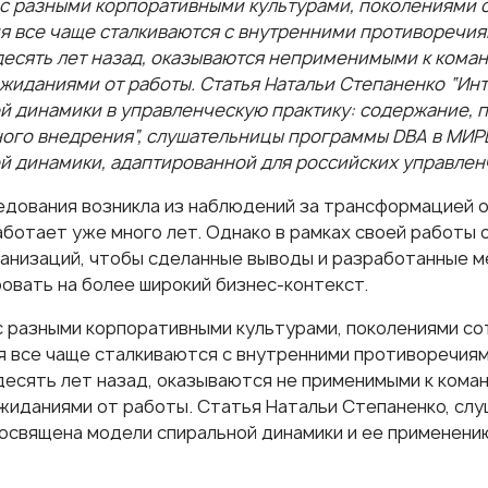
с разными корпоративными культурами, поколениями с
я все чаще сталкиваются с внутренними противоречия
десять лет назад, оказываются неприменимыми к кома
жиданиями от работы. Статья Натальи Степаненко
“Ин
й динамики в управленческую практику: содержание, 
ого внедрения”
, слушательницы
программы DBA
в МИР
й динамики, адаптированной для российских управлен
едования возникла из наблюдений за трансформацией о
аботает уже много лет. Однако в рамках своей работы о
ганизаций, чтобы сделанные выводы и разработанные 
овать на более широкий бизнес-контекст.
с разными корпоративными культурами, поколениями со
я все чаще сталкиваются с внутренними противоречиям
десять лет назад, оказываются не применимыми к кома
жиданиями от работы. Статья Натальи Степаненко, сл
посвящена модели спиральной динамики и ее применени