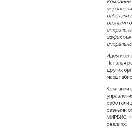
Компании 
управлени
работали 
разными о
спирально
эффективн
спирально
Идея иссл
Наталья р
других ор
масштабир
Компании 
управлени
работали 
разными о
МИРБИС
, 
реалиях.