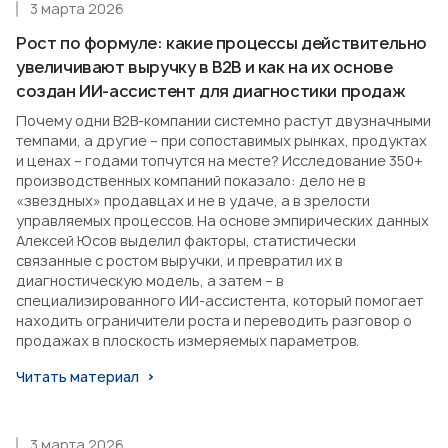
3 марта 2026
Рост по формуле: какие процессы действительно
увеличивают выручку в B2B и как на их основе
создан ИИ-ассистент для диагностики продаж
Почему одни B2B-компании системно растут двузначными
темпами, а другие – при сопоставимых рынках, продуктах
и ценах – годами топчутся на месте? Исследование 350+
производственных компаний показало: дело не в
«звездных» продавцах и не в удаче, а в зрелости
управляемых процессов. На основе эмпирических данных
Алексей Юсов выделил факторы, статистически
связанные с ростом выручки, и превратил их в
диагностическую модель, а затем – в
специализированного ИИ-ассистента, который помогает
находить ограничители роста и переводить разговор о
продажах в плоскость измеряемых параметров.
Читать материал
3 марта 2026