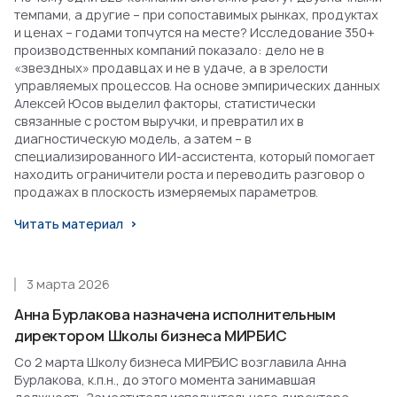
темпами, а другие – при сопоставимых рынках, продуктах
и ценах – годами топчутся на месте? Исследование 350+
производственных компаний показало: дело не в
«звездных» продавцах и не в удаче, а в зрелости
управляемых процессов. На основе эмпирических данных
Алексей Юсов выделил факторы, статистически
связанные с ростом выручки, и превратил их в
диагностическую модель, а затем – в
специализированного ИИ-ассистента, который помогает
находить ограничители роста и переводить разговор о
продажах в плоскость измеряемых параметров.
Читать материал
3 марта 2026
Анна Бурлакова назначена исполнительным
директором Школы бизнеса МИРБИС
Со 2 марта Школу бизнеса МИРБИС возглавила Анна
Бурлакова, к.п.н., до этого момента занимавшая