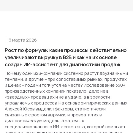
3 марта 2026
Рост по формуле: какие процессы действительно
увеличивают выручку в B2B и как на их основе
создан ИИ-ассистент для диагностики продаж
Почему одни B2B-компании системно растут двузначными
темпами, а другие – при сопоставимых рынках, продуктах
и ценах – годами топчутся на месте? Исследование 350+
производственных компаний показало: дело не в
«звездных» продавцах и не в удаче, а в зрелости
управляемых процессов. На основе эмпирических данных
Алексей Юсов выделил факторы, статистически
связанные с ростом выручки, и превратил их в
диагностическую модель, а затем – в
специализированного ИИ-ассистента, который помогает
находить ограничители роста и переводить разговор о