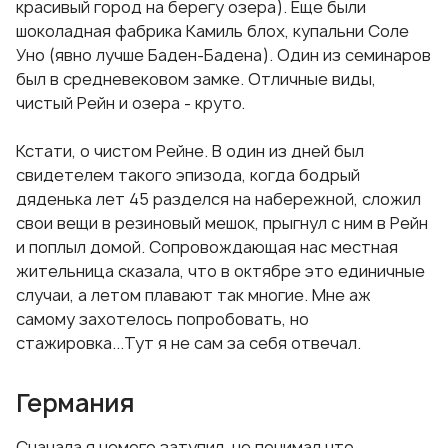
красивый город на берегу озера). Еще были
шоколадная фабрика Камиль блох, купальни Соле
Уно (явно лучше Баден-Бадена). Один из семинаров
был в средневековом замке. Отличные виды,
чистый Рейн и озера - круто.
Кстати, о чистом Рейне. В один из дней был
свидетелем такого эпизода, когда бодрый
дяденька лет 45 разделся на набережной, сложил
свои вещи в резиновый мешок, прыгнул с ним в Рейн
и поплыл домой. Сопровождающая нас местная
жительница сказала, что в октябре это единичные
случаи, а летом плавают так многие. Мне аж
самому захотелось попробовать, но
стажировка...Тут я не сам за себя отвечал.
Германия
Сначала я немого затупил, не понимал что