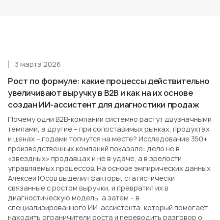
3 марта 2026
Рост по формуле: какие процессы действительно
увеличивают выручку в B2B и как на их основе
создан ИИ-ассистент для диагностики продаж
Почему одни B2B-компании системно растут двузначными
темпами, а другие – при сопоставимых рынках, продуктах
и ценах – годами топчутся на месте? Исследование 350+
производственных компаний показало: дело не в
«звездных» продавцах и не в удаче, а в зрелости
управляемых процессов. На основе эмпирических данных
Алексей Юсов выделил факторы, статистически
связанные с ростом выручки, и превратил их в
диагностическую модель, а затем – в
специализированного ИИ-ассистента, который помогает
находить ограничители роста и переводить разговор о