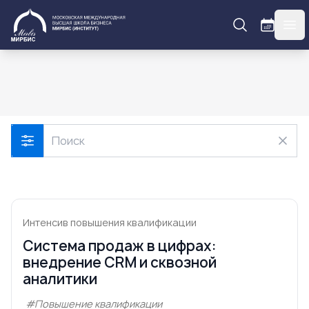
МИРБИС
гла
Интенсив повышения квалификации
Система продаж в цифрах:
внедрение CRM и сквозной
аналитики
#Повышение квалификации