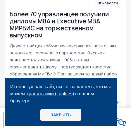
#Новости
Более 70 управленцев получили
дипломы MBA и Executive MBA
МИРБИС на торжественном
выпускном
Двухлетний цикл обучения завершился, но это лишь
начало долгосрочного партнерства. Высокая
лояльность выпускников – 90% готовы
рекомендовать Школу – подтверждает качество
образования МИРБИС. Приглашаем на новый набор:
MBA – 25 сентября, Executive MBA – 30 октября.
Используя наш сайт, вы соглашаетесь, что мы
можем
хранить куки (cookies)
в вашем
браузере.
04.08.2026
302
2
ЗАКРЫТЬ
06.08
14:56
МИРБИС - Школа бизнеса А вы как
потребитель предпочитаете, когда: