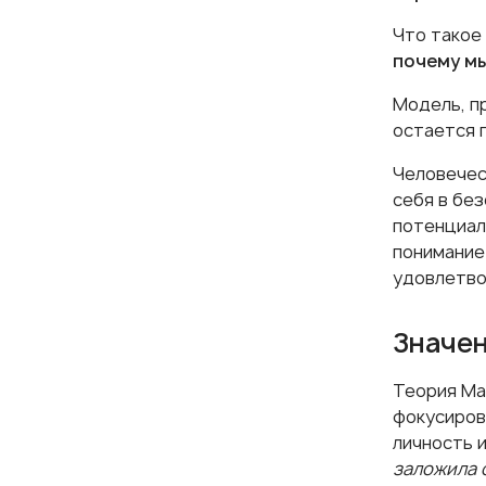
Что такое
почему м
Модель, п
остается 
Человечес
себя в бе
потенциал
понимание
удовлетво
Значен
Теория Ма
фокусиров
личность и
заложила 