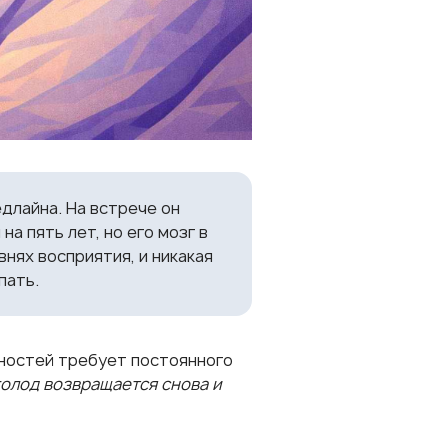
длайна. На встрече он
а пять лет, но его мозг в
нях восприятия, и никакая
пать.
ностей требует постоянного
голод возвращается снова и