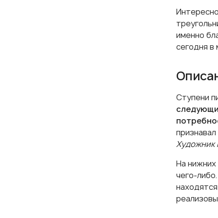
Интересно
треугольни
именно бл
сегодня в 
Описан
Ступени п
следующий
потребно
признавал
Художник 
На нижних
чего-либо
находятся
реализовы