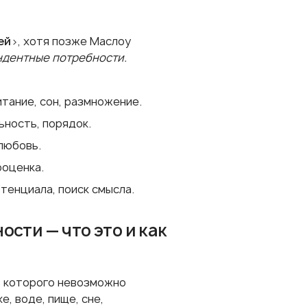
ей
>, хотя позже Маслоу
ндентные потребности.
тание, сон, размножение.
ьность, порядок.
любовь.
ооценка.
тенциала, поиск смысла.
сти — что это и как
з которого невозможно
, воде, пище, сне,