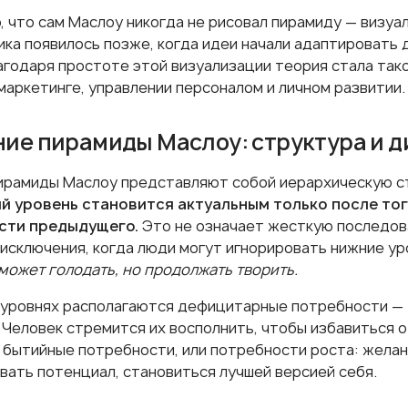
, что сам Маслоу никогда не рисовал пирамиду — визу
ка появилось позже, когда идеи начали адаптировать д
агодаря простоте этой визуализации теория стала так
маркетинге, управлении персоналом и личном развитии.
ие пирамиды Маслоу: структура и 
ирамиды Маслоу представляют собой иерархическую с
 уровень становится актуальным только после тог
сти предыдущего.
Это не означает жесткую последов
 исключения, когда люди могут игнорировать нижние ур
может голодать, но продолжать творить.
 уровнях располагаются дефицитарные потребности — 
. Человек стремится их восполнить, чтобы избавиться 
 бытийные потребности, или потребности роста: желан
вать потенциал, становиться лучшей версией себя.