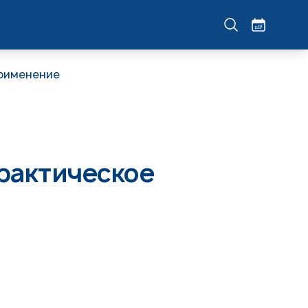
применение
практическое