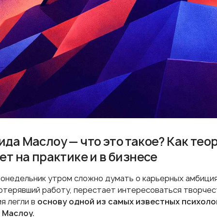
да Маслоу — что это такое? Как тео
ет на практике и в бизнесе
понедельник утром сложно думать о карьерных амбиция
потерявший работу, перестает интересоваться творче
я легли в
основу одной из самых известных психоло
 Маслоу.