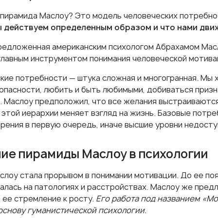
 пирамида Маслоу? Это модель человеческих потребнос
ы действуем определенным образом и что нами дви
редложенная американским психологом Абрахамом Масл
главным инструментом понимания человеческой мотива
кие потребности — штука сложная и многогранная. Мы х
зопасности, любить и быть любимыми, добиваться призн
. Маслоу предположил, что все желания выстраиваются
 этой иерархии меняет взгляд на жизнь. Базовые потр
рения в первую очередь, иначе высшие уровни недосту
ие пирамиды Маслоу в психологии
слоу стала прорывом в понимании мотивации. До ее поя
алась на патологиях и расстройствах. Маслоу же пред
 ее стремление к росту.
Его работа под названием «Мо
основу гуманистической психологии.