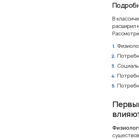
Подробн
В классич
расширил 
Рассмотри
Физиолог
Потребн
Социаль
Потребн
Потребн
Первый
влияют
Физиолог
существов