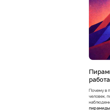
Пирами
работа
Почему в 
человек, 
наблюдени
пирамиды