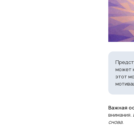
Предста
может к
этот мо
мотивац
Важная о
внимания.
снова.