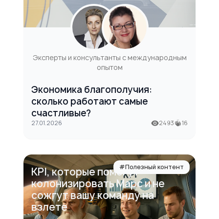
Эксперты и консультанты с международным
опытом
Экономика благополучия:
сколько работают самые
счастливые?
27.01.2026
2493
16
#Полезный контент
KPI, которые помогут
колонизировать Марс и не
сожгут вашу команду на
взлете