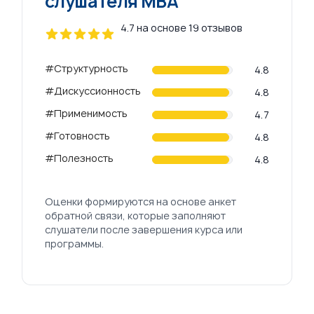
слушателя МВА
4.7 на основе 19 отзывов
4 out of 5 stars
#Структурность
Review data
4.8
#Дискуссионность
4.8
#Применимость
4.7
#Готовность
4.8
#Полезность
4.8
Оценки формируются на основе анкет
обратной связи, которые заполняют
слушатели после завершения курса или
программы.