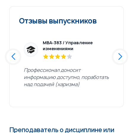
Отзывы выпускников
е
МВА-383 / Управление
проектами
Спасибо большое за курс
Технич
аботать
препод
Преподаватель о дисциплине или