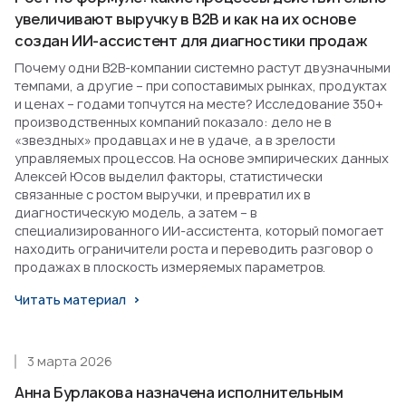
увеличивают выручку в B2B и как на их основе
создан ИИ-ассистент для диагностики продаж
Почему одни B2B-компании системно растут двузначными
темпами, а другие – при сопоставимых рынках, продуктах
и ценах – годами топчутся на месте? Исследование 350+
производственных компаний показало: дело не в
«звездных» продавцах и не в удаче, а в зрелости
управляемых процессов. На основе эмпирических данных
Алексей Юсов выделил факторы, статистически
связанные с ростом выручки, и превратил их в
диагностическую модель, а затем – в
специализированного ИИ-ассистента, который помогает
находить ограничители роста и переводить разговор о
продажах в плоскость измеряемых параметров.
Читать материал
3 марта 2026
Анна Бурлакова назначена исполнительным