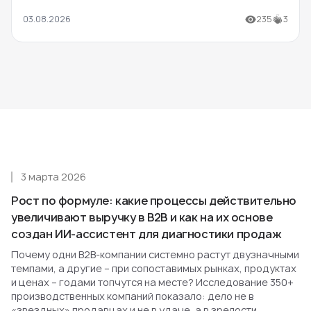
03.08.2026
235
3
3 марта 2026
Рост по формуле: какие процессы действительно
увеличивают выручку в B2B и как на их основе
создан ИИ-ассистент для диагностики продаж
Почему одни B2B-компании системно растут двузначными
темпами, а другие – при сопоставимых рынках, продуктах
и ценах – годами топчутся на месте? Исследование 350+
производственных компаний показало: дело не в
«звездных» продавцах и не в удаче, а в зрелости