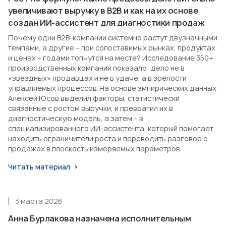
увеличивают выручку в B2B и как на их основе
создан ИИ-ассистент для диагностики продаж
Почему одни B2B-компании системно растут двузначными
темпами, а другие – при сопоставимых рынках, продуктах
и ценах – годами топчутся на месте? Исследование 350+
производственных компаний показало: дело не в
«звездных» продавцах и не в удаче, а в зрелости
управляемых процессов. На основе эмпирических данных
Алексей Юсов выделил факторы, статистически
связанные с ростом выручки, и превратил их в
диагностическую модель, а затем – в
специализированного ИИ-ассистента, который помогает
находить ограничители роста и переводить разговор о
продажах в плоскость измеряемых параметров.
Читать материал
3 марта 2026
Анна Бурлакова назначена исполнительным