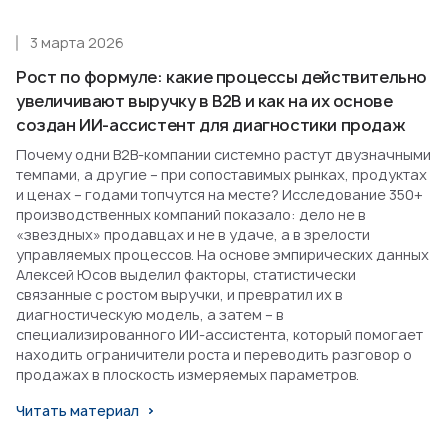
3 марта 2026
Рост по формуле: какие процессы действительно
увеличивают выручку в B2B и как на их основе
создан ИИ-ассистент для диагностики продаж
Почему одни B2B-компании системно растут двузначными
темпами, а другие – при сопоставимых рынках, продуктах
и ценах – годами топчутся на месте? Исследование 350+
производственных компаний показало: дело не в
«звездных» продавцах и не в удаче, а в зрелости
управляемых процессов. На основе эмпирических данных
Алексей Юсов выделил факторы, статистически
связанные с ростом выручки, и превратил их в
диагностическую модель, а затем – в
специализированного ИИ-ассистента, который помогает
находить ограничители роста и переводить разговор о
продажах в плоскость измеряемых параметров.
Читать материал