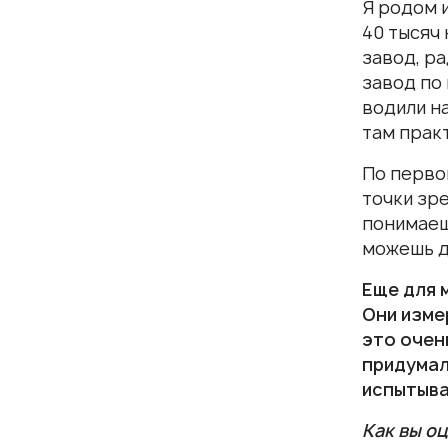
Я родом 
40 тысяч
завод, р
завод по
водили на
там практ
По перво
точки зре
понимаеш
можешь д
Еще для 
Они изме
это очен
придумал
испытыва
Как вы о