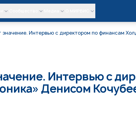
ли
Сообщество
Медиа
О МИРБИС
 значение. Интервью с директором по финансам Хол
ачение. Интервью с ди
роника» Денисом Кочубе