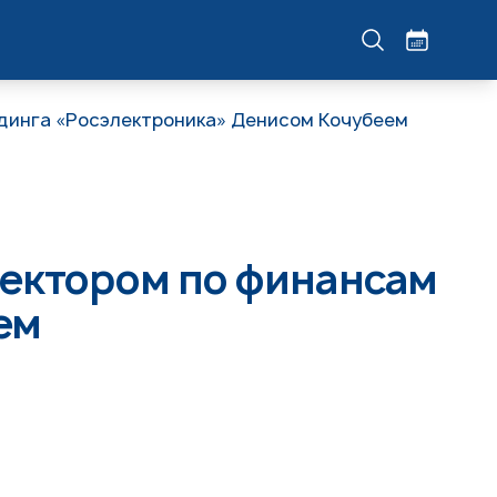
динга «Росэлектроника» Денисом Кочубеем
ректором по финансам
ем