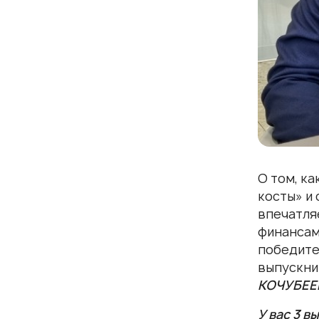
О том, к
косты» и 
впечатля
финансам
победите
выпускн
КОЧУБЕ
У вас 3 в