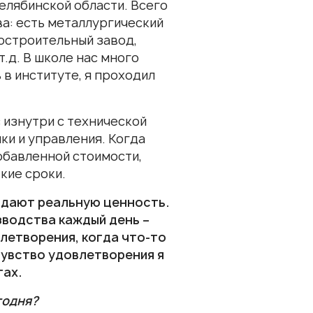
елябинской области. Всего
ва: есть металлургический
остроительный завод,
.д. В школе нас много
 в институте, я проходил
 изнутри с технической
ики и управления. Когда
обавленной стоимости,
кие сроки.
здают реальную ценность.
зводства каждый день –
влетворения, когда что-то
чувство удовлетворения я
гах.
годня?