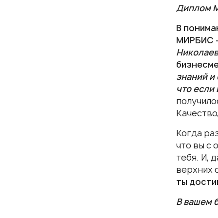
Диплом М
В понима
МИРБИС –
Николаев
бизнесме
знаний и 
что если 
получило
Качество
Когда ра
что вы с 
тебя. И, 
верхних 
ты дости
В вашем 