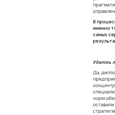
прагмати
управлен
В процес
именно то
самых се
результа
Удалось 
Да, дипл
предпри
концентр
специали
норм обе
оставили
стратеги