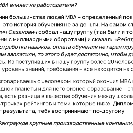
ВА влияет на работодателя?
нии большинства людей МВА – определенный пок
 это история обучения не за деньги. На самом 
ич Сазанович
собрал нашу группу (там были и т
ны с миллиардными оборотами) и сказал:
«Ребят
отработка навыков, оплата обучения не гарантир
вы заплатили, то этого будет достаточно, чтобы 
сь. Из поступивших в нашу группу более 20 челов
, уровень знаний, требования – все находится на
зговариваешь с человеком, который окончил МВА 
одной планеты и для него бизнес-образование – это
да, есть разница в качестве обучения между школ
строчках рейтингов и теми, которые ниже.
Диплом
г результата, тебя воспринимают по-другому.
бэкграунде крупные производственные компании