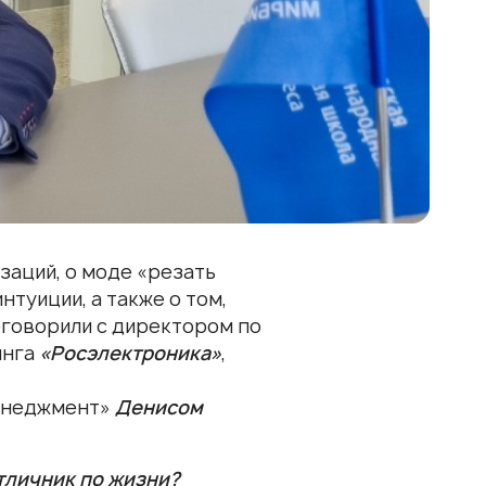
заций, о моде «резать
нтуиции, а также о том,
оговорили с директором по
инга
«Росэлектроника»
,
енеджмент»
Денисом
отличник по жизни?