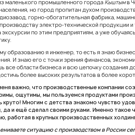
из маленького промышленного города
Кыштым
в Ч
 населения, но город пропитан духом производст
адиозавод, горно-обогатительная фабрика, машин
 производству электро-технической продукции и т
 экскурсии по этим предприятиям, а уже обучаясь
ику.
му образованию я инженер, то есть я знаю бизнес
ния. И знаю его с точки зрения финансов, эконом
ь все области бизнеса и всю цепочку создания д
остичь более высоких результатов в более корот
меня важно, что производственные компании со
римы, ощутимы, мы пользуемся продуктами прои
ь круто! Многим с детства знакомо чувство удо
, да и ещё сделал своими руками. Именно такое 
ю, работая в крупных производственных холдин
цениваете ситуацию с производством в России се