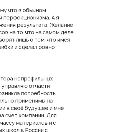
му что в обычном
й перфекционизма. А я
ижения результата. Желание
в на то, что на самом деле
орят лишь о том, что имея
ибки и сделал ровно
ектора непрофильных
о управляю отчасти
Возникла потребность
ально применимы на
ии в своё будущее и мне
за счет компании. Для
массу материалов и с
х школ в России с