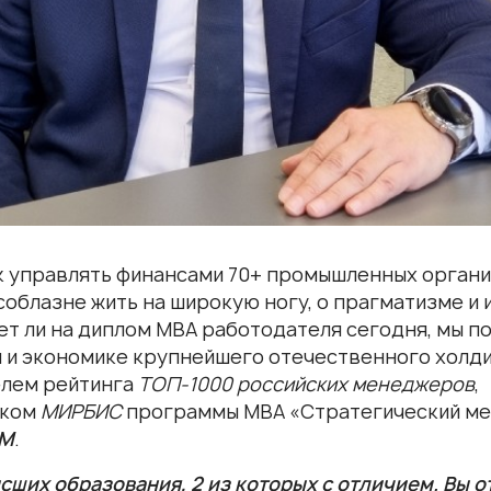
ак управлять финансами 70+ промышленных органи
соблазне жить на широкую ногу, о прагматизме и и
ет ли на диплом МВА работодателя сегодня, мы п
 и экономике крупнейшего отечественного холд
лем рейтинга
ТОП-1000 российских менеджеров
,
иком
МИРБИС
программы МВА «Стратегический м
ЕМ
.
ысших образования, 2 из которых с отличием. Вы 