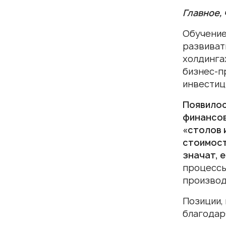
Главное,
Обучение
развиват
холдинга
бизнес-п
инвестиц
Появилос
финансов
«столов 
стоимост
значат, е
процессы
производ
Позиции, 
благодар