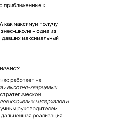
о приближенные к
 А как максимум получу
изнес-школе – одна из
, давших максимальный
МИРБИС?
йчас работает на
тву высотно-кварцевых
 стратегической
дов ключевых материалов и
аучным руководителем
а дальнейшая реализация