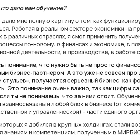
 что дало вам обучение?
 дало мне полную картину о том, как функциониру
ься. Работая в реальном секторе экономики на п
х в различных отраслях, я смог применить получе
роцессы по-новому: в финансах и экономике, в п
ионной деятельности, в производстве, в работе 
ь понимание, что нужно быть не просто финанс
ым бизнес-партнером. А это уже не совсем про ци
и стульев», получается серьезный бизнес, как 
ь. Это понимание очень важно, так как цифры са
сли ты не понимаешь, что за ними стоит.
Обучение
 взаимосвязаны и любой блок в бизнесе (от комм
ственной и управленческой) – части единого орг
которых я добился в крупных холдингах, стали во
я знаниям и компетенциям, полученным в МИРБИС