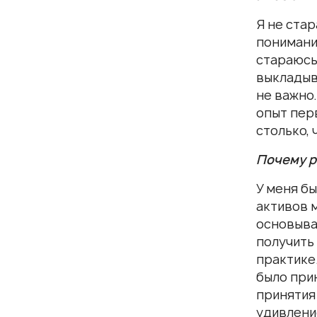
Я не ста
понимани
стараюсь
выкладыв
не важно
опыт пер
столько, 
Почему р
У меня б
активов 
основыва
получить
практике
было прин
принятия
удивлени