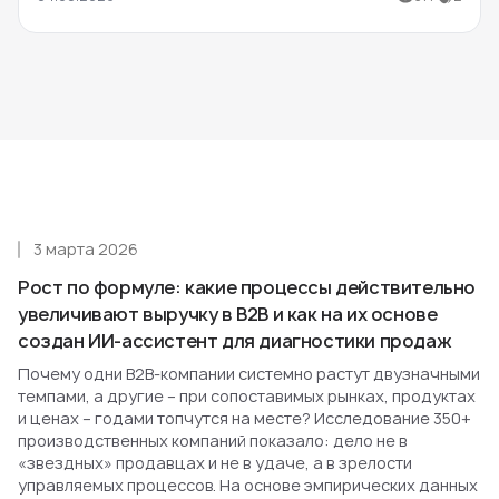
3 марта 2026
Рост по формуле: какие процессы действительно
увеличивают выручку в B2B и как на их основе
создан ИИ-ассистент для диагностики продаж
Почему одни B2B-компании системно растут двузначными
темпами, а другие – при сопоставимых рынках, продуктах
и ценах – годами топчутся на месте? Исследование 350+
производственных компаний показало: дело не в
«звездных» продавцах и не в удаче, а в зрелости
управляемых процессов. На основе эмпирических данных