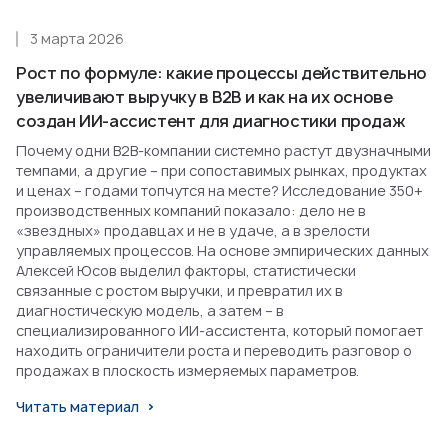
3 марта 2026
Рост по формуле: какие процессы действительно
увеличивают выручку в B2B и как на их основе
создан ИИ-ассистент для диагностики продаж
Почему одни B2B-компании системно растут двузначными
темпами, а другие – при сопоставимых рынках, продуктах
и ценах – годами топчутся на месте? Исследование 350+
производственных компаний показало: дело не в
«звездных» продавцах и не в удаче, а в зрелости
управляемых процессов. На основе эмпирических данных
Алексей Юсов выделил факторы, статистически
связанные с ростом выручки, и превратил их в
диагностическую модель, а затем – в
специализированного ИИ-ассистента, который помогает
находить ограничители роста и переводить разговор о
продажах в плоскость измеряемых параметров.
Читать материал