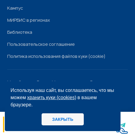
Кампус
МИРБИС в регионах
Библиотека
Пользовательское соглашение
Политика использования файлов куки (cookie)
Минобрнауки России
Минпросвещения России
Роскомнадзор
Рособрнадзор
Используя наш сайт, вы соглашаетесь, что мы
© «МИРБИС», 2026
можем
хранить куки (cookies)
в вашем
браузере.
ЗАКРЫТЬ
06.08
14:56
МИРБИС - Школа бизнеса А вы как
потребитель предпочитаете, когда: