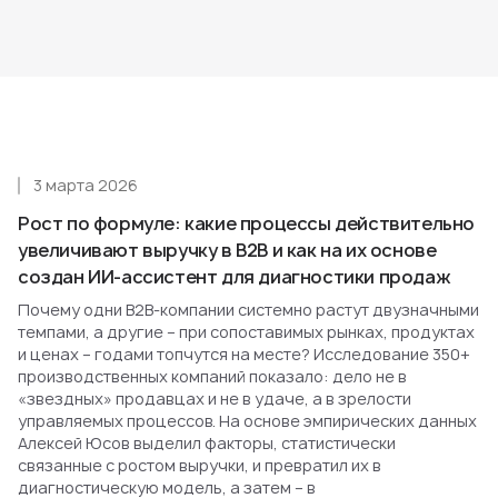
3 марта 2026
Рост по формуле: какие процессы действительно
увеличивают выручку в B2B и как на их основе
создан ИИ-ассистент для диагностики продаж
Почему одни B2B-компании системно растут двузначными
темпами, а другие – при сопоставимых рынках, продуктах
и ценах – годами топчутся на месте? Исследование 350+
производственных компаний показало: дело не в
«звездных» продавцах и не в удаче, а в зрелости
управляемых процессов. На основе эмпирических данных
Алексей Юсов выделил факторы, статистически
связанные с ростом выручки, и превратил их в
диагностическую модель, а затем – в