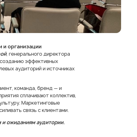
и и организации
вой
, генерального директора
к созданию эффективных
левых аудиторий и источниках
иент, команда, бренд — и
риятия сплачивают коллектив,
ультуру. Маркетинговые
силивать связь с клиентами.
и и ожиданиям аудитории.