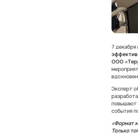
7 декабря
эффектив
ООО «Тер
мероприят
вдохновен
Эксперт об
разработа
повышают 
события п
«Формат м
Только то