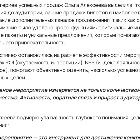
териев успешных продаж Ольга Алексеева выделила: т
ия до аудитории, ранние продажи билетов с наиболее
ание дополнительных каналов продвижения, таких как со
имание было уделено кросс-функциям: оригинальные ин
е пакеты и уникальные предложения, которые помогают
ть его привлекательность.
спикер остановилась на расчете эффективности меропр
ак ROI (окупаемость инвестиций), NPS (индекс лояльнос
ов), помогают объективно оценить, насколько успешно
ных целей.
ное мероприятие измеряется не только количеством 
остью. Активность, обратная связь и прирост аудито
ксеева подчеркнула важность глубокого понимания цел
ния:
ероприятие — это инструмент для достижения конкр