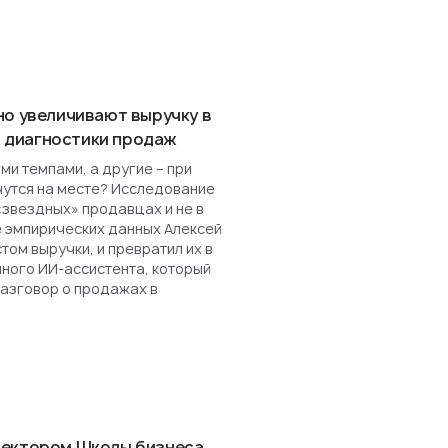
но увеличивают выручку в
ля диагностики продаж
и темпами, а другие – при
чутся на месте? Исследование
«звездных» продавцах и не в
е эмпирических данных Алексей
ом выручки, и превратил их в
нного ИИ-ассистента, который
разговор о продажах в
ректором Школы бизнеса