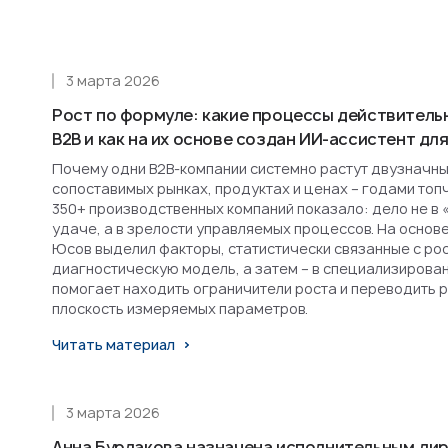
3 марта 2026
Рост по формуле: какие процессы действитель
B2B и как на их основе создан ИИ-ассистент д
Почему одни B2B-компании системно растут двузначным
сопоставимых рынках, продуктах и ценах – годами топ
350+ производственных компаний показало: дело не в 
удаче, а в зрелости управляемых процессов. На основ
Юсов выделил факторы, статистически связанные с рост
диагностическую модель, а затем – в специализирова
помогает находить ограничители роста и переводить 
плоскость измеряемых параметров.
Читать материал
3 марта 2026
Анна Бурлакова назначена исполнительным ди