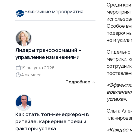
Среди кри
Ближайшие мероприятия
мероприят
использов
Особое вн
подарочны
но и усили
Лидеры трансформаций –
Отдельно 
управление изменениями
метрики, к
сотрудник
19 августа 2026
поставлен
4 ак. часа
Подробнее →
«Эффектив
вовлеченн
успеха».
Ольга Але
Как стать топ-менеджером в
планирова
ритейле: карьерные треки и
факторы успеха
«Каждое м