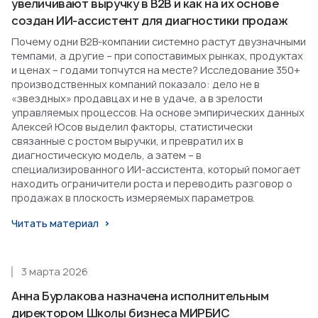
увеличивают выручку в B2B и как на их основе
создан ИИ-ассистент для диагностики продаж
Почему одни B2B-компании системно растут двузначными
темпами, а другие – при сопоставимых рынках, продуктах
и ценах – годами топчутся на месте? Исследование 350+
производственных компаний показало: дело не в
«звездных» продавцах и не в удаче, а в зрелости
управляемых процессов. На основе эмпирических данных
Алексей Юсов выделил факторы, статистически
связанные с ростом выручки, и превратил их в
диагностическую модель, а затем – в
специализированного ИИ-ассистента, который помогает
находить ограничители роста и переводить разговор о
продажах в плоскость измеряемых параметров.
Читать материал
3 марта 2026
Анна Бурлакова назначена исполнительным
директором Школы бизнеса МИРБИС