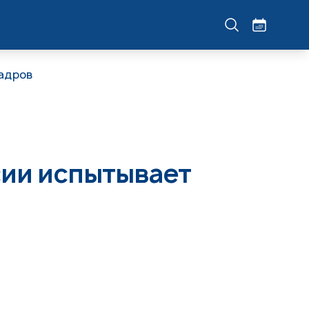
кадров
сии испытывает