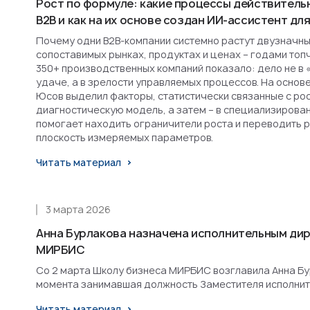
Рост по формуле: какие процессы действитель
B2B и как на их основе создан ИИ-ассистент д
Почему одни B2B-компании системно растут двузначным
сопоставимых рынках, продуктах и ценах – годами топ
350+ производственных компаний показало: дело не в 
удаче, а в зрелости управляемых процессов. На основ
Юсов выделил факторы, статистически связанные с рост
диагностическую модель, а затем – в специализирова
помогает находить ограничители роста и переводить 
плоскость измеряемых параметров.
Читать материал
3 марта 2026
Анна Бурлакова назначена исполнительным ди
МИРБИС
Со 2 марта Школу бизнеса МИРБИС возглавила Анна Бурл
момента занимавшая должность Заместителя исполнит
Читать материал