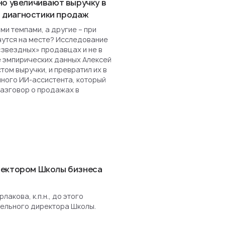
но увеличивают выручку в
ля диагностики продаж
и темпами, а другие – при
чутся на месте? Исследование
«звездных» продавцах и не в
е эмпирических данных Алексей
ом выручки, и превратил их в
нного ИИ-ассистента, который
разговор о продажах в
ректором Школы бизнеса
акова, к.п.н., до этого
ельного директора Школы.