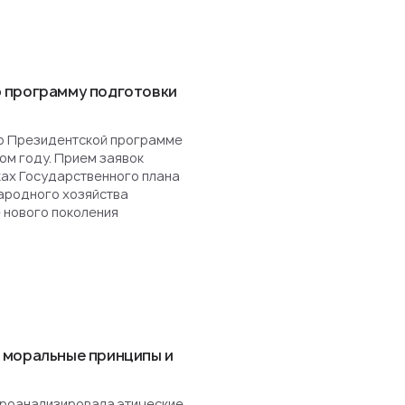
 программу подготовки
о Президентской программе
ом году. Прием заявок
ках Государственного плана
ародного хозяйства
 нового поколения
 моральные принципы и
роанализировала этические