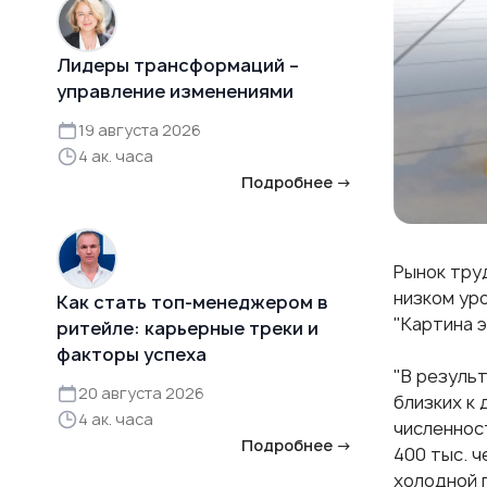
Лидеры трансформаций –
управление изменениями
19 августа 2026
4 ак. часа
Подробнее →
Рынок тру
низком ур
Как стать топ-менеджером в
"Картина э
ритейле: карьерные треки и
факторы успеха
"В резуль
20 августа 2026
близких к
4 ак. часа
численнос
Подробнее →
400 тыс. 
холодной 