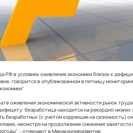
да РФ в условиях оживления экономики близок к дефици
овне, говорится в опубликованном в пятницу монитори
кономики".
тате оживления экономической активности рынок труда
 дефициту: безработица находится на рекордно низких 
ть безработных (с учетом коррекции на сезонность) сн
человек, несмотря на продолжение снижения занятости 
погоды", - отмечают в Минэкономразвития.