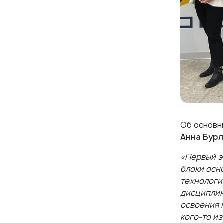
Об основн
Анна Бур
«Первый э
блоки осн
технологи
дисциплин
освоения 
кого-то из