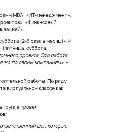
грамм МВА: «
ИТ-менеджмент
»,
проектов
», «
Финансовый
низацией
».
уббота (2-3 раза в месяц)». И
 (пятница, суббота,
ломного проекта. Это работа
ычно по своим компаниям»
, –
тоятельной работы. По ряду
 в виртуальном классе как
в группе провел
ов
:
ответственный шаг, которые