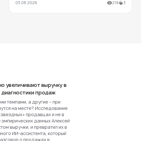
03.08.2026
219
3
но увеличивают выручку в
ля диагностики продаж
и темпами, а другие – при
чутся на месте? Исследование
«звездных» продавцах и не в
е эмпирических данных Алексей
ом выручки, и превратил их в
нного ИИ-ассистента, который
разговор о продажах в