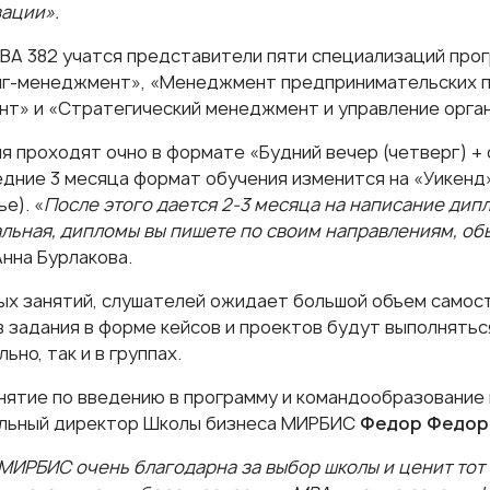
ации».
МВА 382 учатся представители пяти специализаций про
нг-менеджмент
», «
Менеджмент предпринимательских 
нт
» и «
Стратегический менеджмент и управление орга
я проходят очно в формате «Будний вечер (четверг) + с
едние 3 месяца формат обучения изменится на «Уикенд»
е). «
После этого дается 2-3 месяца на написание дип
льная, дипломы вы пишете по своим направлениям, об
Анна Бурлакова.
ых занятий, слушателей ожидает большой объем самос
 задания в форме кейсов и проектов будут выполняться
ьно, так и в группах.
нятие по введению в программу и командообразование 
льный директор Школы бизнеса МИРБИС
Федор Федор
МИРБИС очень благодарна за выбор школы и ценит тот 