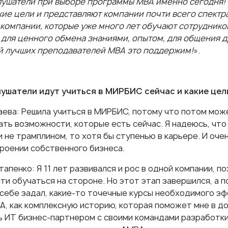
лушатели при выборе программы МВА именно сегодня!
кие цели и представляют компании почти всего спектра
 компании, которые уже много лет обучают сотруднико
 для ценного обмена знаниями, опытом, для общения д
й лучших преподавателей МВА это поддержим!
».
ушатели идут учиться в МИРБИС сейчас и какие цел
аева: Решила учиться в МИРБИС, потому что потом мож
ать возможности, которые есть сейчас. Я надеюсь, что
 не трамплином, то хотя бы ступенью в карьере. И оче
троении собственного бизнеса.
апенко: Я 11 лет развивался и рос в одной компании, п
и обучаться на стороне. Но этот этап завершился, а п
 себе задал, какие-то точечные курсы необходимого эф
А, как комплексную историю, которая поможет мне в д
ть ИТ бизнес-партнером с своими командами разработки