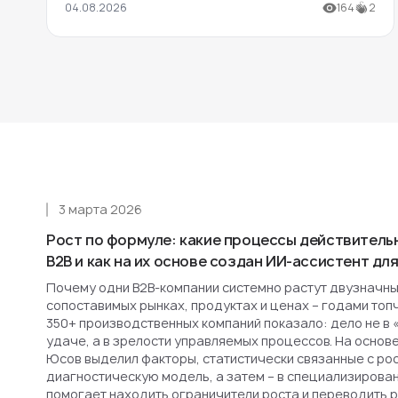
04.08.2026
164
2
3 марта 2026
Рост по формуле: какие процессы действитель
B2B и как на их основе создан ИИ-ассистент д
Почему одни B2B-компании системно растут двузначным
сопоставимых рынках, продуктах и ценах – годами топ
350+ производственных компаний показало: дело не в 
удаче, а в зрелости управляемых процессов. На основ
Юсов выделил факторы, статистически связанные с рост
диагностическую модель, а затем – в специализирова
помогает находить ограничители роста и переводить 