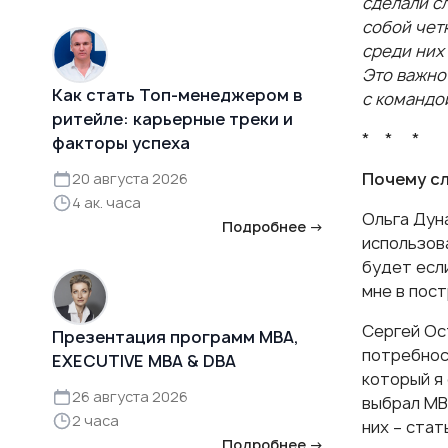
сделали с
собой чет
среди них
Это важно
Как стать Топ-менеджером в
с командо
ритейле: карьерные треки и
* * *
факторы успеха
Почему сл
20 августа 2026
4 ак. часа
Ольга Дун
Подробнее →
использов
будет если
мне в пос
Сергей Ост
Презентация программ MBA,
потребност
EXECUTIVE MBA & DBA
который я
26 августа 2026
выбрал МВ
2 часа
них – ста
Подробнее →