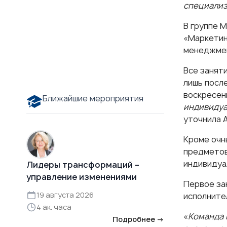
специализ
В группе 
«
Маркети
менеджме
Все заняти
лишь посл
воскресень
Ближайшие мероприятия
индивидуа
уточнила 
Кроме очн
предметов
индивидуал
Лидеры трансформаций –
управление изменениями
Первое за
19 августа 2026
исполните
4 ак. часа
«
Команда 
Подробнее →