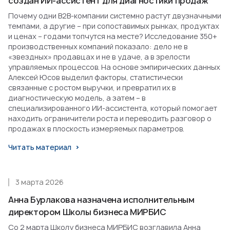
создан ИИ-ассистент для диагностики продаж
Почему одни B2B-компании системно растут двузначными
темпами, а другие – при сопоставимых рынках, продуктах
и ценах – годами топчутся на месте? Исследование 350+
производственных компаний показало: дело не в
«звездных» продавцах и не в удаче, а в зрелости
управляемых процессов. На основе эмпирических данных
Алексей Юсов выделил факторы, статистически
связанные с ростом выручки, и превратил их в
диагностическую модель, а затем – в
специализированного ИИ-ассистента, который помогает
находить ограничители роста и переводить разговор о
продажах в плоскость измеряемых параметров.
Читать материал
3 марта 2026
Анна Бурлакова назначена исполнительным
директором Школы бизнеса МИРБИС
Со 2 марта Школу бизнеса МИРБИС возглавила Анна