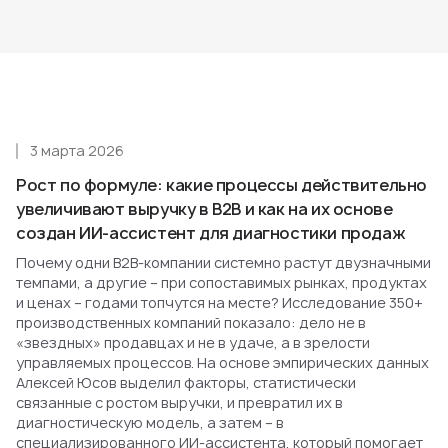
3 марта 2026
Рост по формуле: какие процессы действительно
увеличивают выручку в B2B и как на их основе
создан ИИ-ассистент для диагностики продаж
Почему одни B2B-компании системно растут двузначными
темпами, а другие – при сопоставимых рынках, продуктах
и ценах – годами топчутся на месте? Исследование 350+
производственных компаний показало: дело не в
«звездных» продавцах и не в удаче, а в зрелости
управляемых процессов. На основе эмпирических данных
Алексей Юсов выделил факторы, статистически
связанные с ростом выручки, и превратил их в
диагностическую модель, а затем – в
специализированного ИИ-ассистента, который помогает