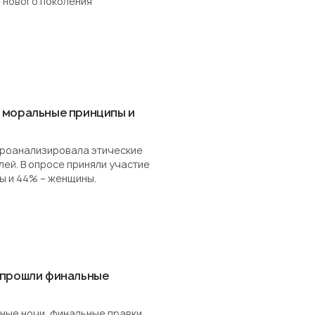
 нового поколения
 моральные принципы и
роанализировала этические
ей. В опросе приняли участие
ы и 44% – женщины.
 прошли финальные
ные ночи, финальные правки