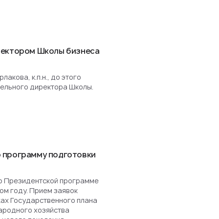
ректором Школы бизнеса
акова, к.п.н., до этого
ельного директора Школы.
 программу подготовки
о Президентской программе
ом году. Прием заявок
ках Государственного плана
ародного хозяйства