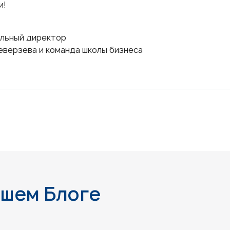
и!
льный директор
еверзева и команда школы бизнеса
ашем Блоге