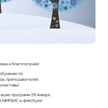
зма и благополучия!
обучение по
ов, преподавателей,
рспективы!
ацию программ 29 января
,
це
МИРБИС
в фейсбуке!