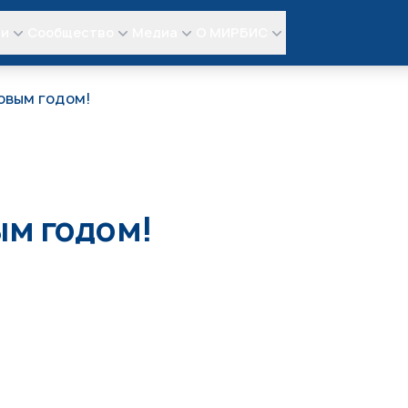
ли
Сообщество
Медиа
О МИРБИС
овым годом!
м годом!