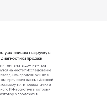
но увеличивают выручку в
ля диагностики продаж
и темпами, а другие – при
чутся на месте? Исследование
«звездных» продавцах и не в
е эмпирических данных Алексей
ом выручки, и превратил их в
нного ИИ-ассистента, который
разговор о продажах в