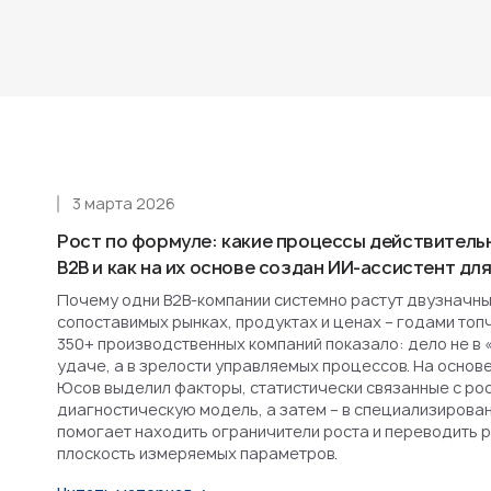
3 марта 2026
Рост по формуле: какие процессы действитель
B2B и как на их основе создан ИИ-ассистент д
Почему одни B2B-компании системно растут двузначным
сопоставимых рынках, продуктах и ценах – годами топ
350+ производственных компаний показало: дело не в 
удаче, а в зрелости управляемых процессов. На основ
Юсов выделил факторы, статистически связанные с рост
диагностическую модель, а затем – в специализирова
помогает находить ограничители роста и переводить 
плоскость измеряемых параметров.